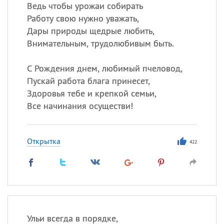
Все
ИМЕНА
Ведь чтобы урожаи собирать
Работу свою нужно уважать,
Сегодня празднуют именины
Дары природы щедрые любить,
Внимательным, трудолюбивым быть.
Сергей
, Теодор,
Федор
С Рождения днем, любимый пчеловод,
Посмотреть значение
и
происхождение
Пускай работа блага принесет,
Здоровья тебе и крепкой семьи,
Все начинания осуществи!
Открытка
422
Ульи всегда в порядке,