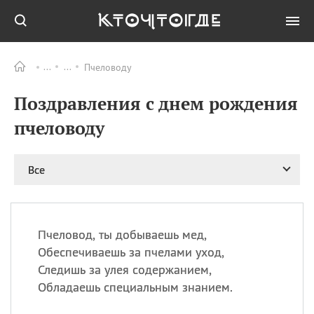
Пчеловоду
Все
ПРАЗДНИКИ
Поздравления с днем рождения
09.08
День памяти жертв
атомной
пчеловоду
бомбардировки
Нагасаки
09.08
День переплетов
Все
09.08
Национальный женский
день
09.08
Национальный день
Пчеловод, ты добываешь мед,
рисового пудинга
Обеспечиваешь за пчелами уход,
09.08
День Дымняшки
Следишь за улея содержанием,
(Smokey Bear Day)
Обладаешь специальным знанием.