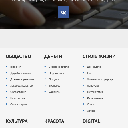
ОБЩЕСТВО
ДЕНЬГИ
СТИЛЬ ЖИЗНИ
Гороскоп
Бизнес и работа
Дом и дача
Дружба и любовь
Недвижимость
Еда
Духовное развитие
Покупки
Животные и природа
Законодательство
Транспорт
Лайфхаки
Образование
Финансы
Путешествия
Психология
Развлечения
Семья и дети
Спорт
Хобби
КУЛЬТУРА
КРАСОТА
DIGITAL