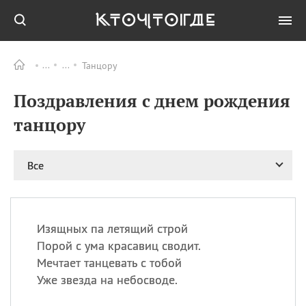
Танцору
Все
ПРАЗДНИКИ
Поздравления с днем рождения
09.08
День памяти
великомученика и
танцору
целителя Пантелеимона
11.08
Рождество святителя
Николая Чудотворца
Все
11.08
День «мусорной еды»
11.08
День полета на
воздушном шарике
Изящных па летящий строй
11.08
День Святой Клары —
Порой с ума красавиц сводит.
покровительницы
Мечтает танцевать с тобой
телевидения
Уже звезда на небосводе.