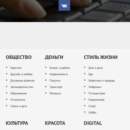
ОБЩЕСТВО
ДЕНЬГИ
СТИЛЬ ЖИЗНИ
Гороскоп
Бизнес и работа
Дом и дача
Дружба и любовь
Недвижимость
Еда
Духовное развитие
Покупки
Животные и природа
Законодательство
Транспорт
Лайфхаки
Образование
Финансы
Путешествия
Психология
Развлечения
Семья и дети
Спорт
Хобби
КУЛЬТУРА
КРАСОТА
DIGITAL