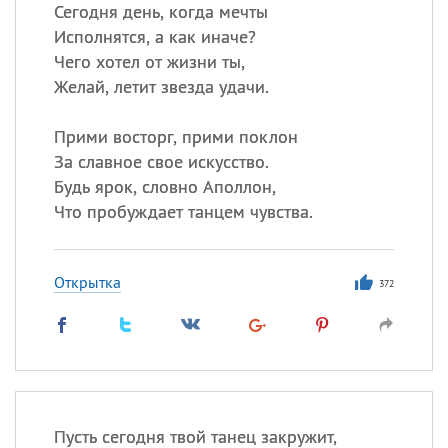
Все
ИМЕНА
Сегодня день, когда мечты
Исполнятся, а как иначе?
Сегодня празднуют именины
Чего хотел от жизни ты,
Желай, летит звезда удачи.
Герман
,
Иван
,
Клим
,
Еще
Прими восторг, прими поклон
Анфиса
За славное свое искусство.
Будь ярок, словно Аполлон,
Посмотреть значение
и
Что пробуждает танцем чувства.
происхождение
Открытка
372
Пусть сегодня твой танец закружит,