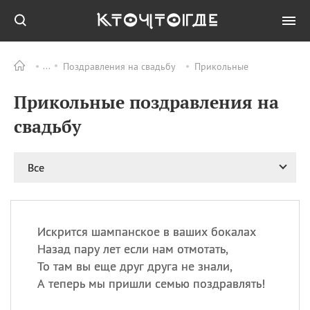
Поздравления на свадьбу
Прикольные
Все
ПРАЗДНИКИ
Прикольные поздравления на
09.08
День памяти жертв
атомной
свадьбу
бомбардировки
Нагасаки
09.08
День переплетов
Все
09.08
Национальный женский
день
09.08
Национальный день
Искрится шампанское в ваших бокалах
рисового пудинга
Назад пару лет если нам отмотать,
09.08
День Дымняшки
То там вы еще друг друга не знали,
(Smokey Bear Day)
А теперь мы пришли семью поздравлять!