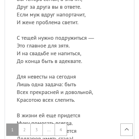
Друг за друга вы в ответе.
Если муж вдруг напортачит,
И жене проблема светит.
С тещей нужно подружиться —
Это главное для зятя.
И на свадьбе не напиться,
До конца быть в адеквате.
Для невесты на сегодня
Лишь одна задача: быть
Всех прекрасней и довольной,
Красотою всех слепить.
В жизни ей еще придется
Мужу помогать всегда.
1
2
3
...
4
Пожелать лишь остается
Долларов иметь стада!