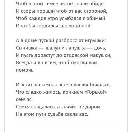
Все
ИМЕНА
Чтоб в этой семье вы не знали обиды
И ссоры прошли чтоб от вас стороной,
Сегодня празднуют именины
Чтоб каждое утро улыбался любимый
И чтобы гордился своею женой.
Сергей
, Теодор,
Федор
А в доме пускай разбросают игрушки:
Посмотреть значение
и
происхождение
Сынишка — шалун и лапушка — дочь,
И пусть дорастут до отцовской макушки,
Всегда и во всем, чтоб смогли вам
помочь.
Искрится шампанское в ваших бокалах,
Что сладко жилось, крикнем «Горько!»
сейчас.
Семья создалась, а значит не даром
На этом пути судьба свела вас.