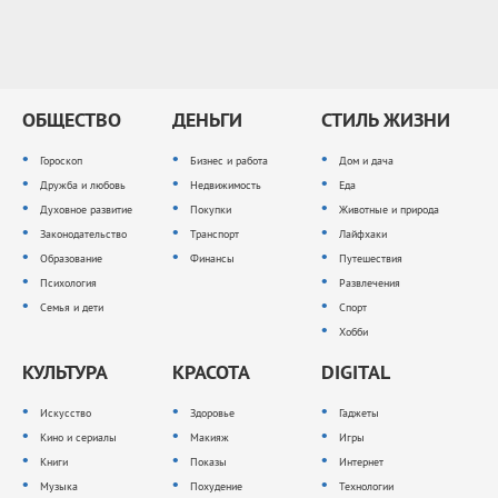
ОБЩЕСТВО
ДЕНЬГИ
СТИЛЬ ЖИЗНИ
Гороскоп
Бизнес и работа
Дом и дача
Дружба и любовь
Недвижимость
Еда
Духовное развитие
Покупки
Животные и природа
Законодательство
Транспорт
Лайфхаки
Образование
Финансы
Путешествия
Психология
Развлечения
Семья и дети
Спорт
Хобби
КУЛЬТУРА
КРАСОТА
DIGITAL
Искусство
Здоровье
Гаджеты
Кино и сериалы
Макияж
Игры
Книги
Показы
Интернет
Музыка
Похудение
Технологии