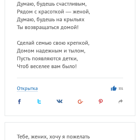
Все
ИМЕНА
Думаю, будешь счастливым,
Рядом с красоткой — женой,
Сегодня празднуют именины
Думаю, будешь на крыльях
Ты возвращаться домой!
Сергей
, Теодор,
Федор
Сделай семью свою крепкой,
Посмотреть значение
и
происхождение
Домом надежным и тылом,
Пусть появляются детки,
Чтоб веселее вам было!
Открытка
331
Тебе, жених, хочу я пожелать