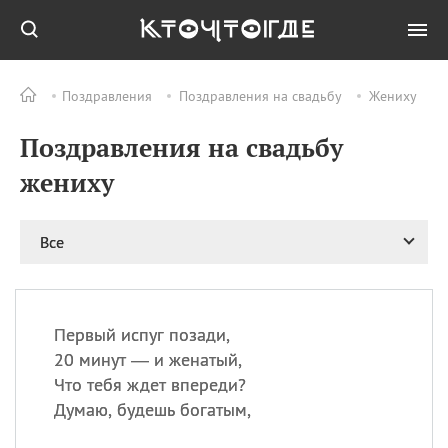
Поздравления
Поздравления на свадьбу
Жениху
Все
ПРАЗДНИКИ
Поздравления на свадьбу
09.08
День памяти жертв
атомной
жениху
бомбардировки
Нагасаки
09.08
День переплетов
Все
09.08
Национальный женский
день
09.08
Национальный день
Первый испуг позади,
рисового пудинга
20 минут — и женатый,
09.08
День Дымняшки
Что тебя ждет впереди?
(Smokey Bear Day)
Думаю, будешь богатым,