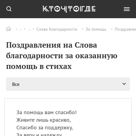
Слова благодарности
За помощь
Поздравлен
Все
ПРАЗДНИКИ
Поздравления на Слова
06.08
Преображение
Господне у западных
благодарности за оказанную
христиан
помощь в стихах
06.08
День памяти
благоверных князей
Бориса и Глеба, во
святом Крещении
Все
Романа и Давида
07.08
День ассирийских
мучеников
За помощь вам спасибо!
07.08
Национальный день
Живите лишь красиво,
маяка
Спасибо за поддержку,
07.08
Годовщина битвы при
За веру и надежду,
Бояка