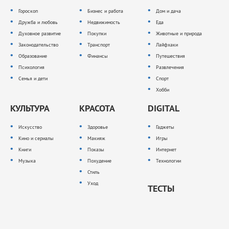
Гороскоп
Бизнес и работа
Дом и дача
Дружба и любовь
Недвижимость
Еда
Духовное развитие
Покупки
Животные и природа
Законодательство
Транспорт
Лайфхаки
Образование
Финансы
Путешествия
Психология
Развлечения
Семья и дети
Спорт
Хобби
КУЛЬТУРА
КРАСОТА
DIGITAL
Искусство
Здоровье
Гаджеты
Кино и сериалы
Макияж
Игры
Книги
Показы
Интернет
Музыка
Похудение
Технологии
Стиль
Уход
ТЕСТЫ