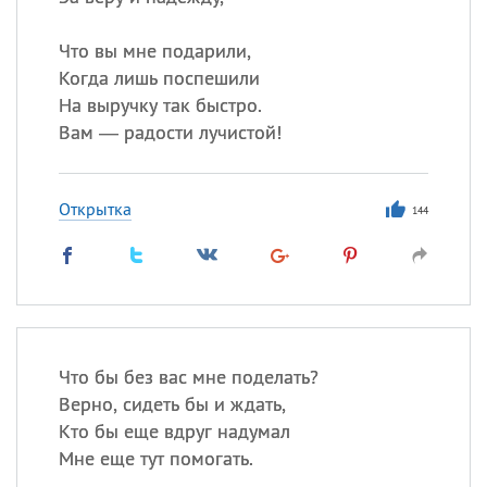
Что вы мне подарили,
Все
ИМЕНА
Когда лишь поспешили
На выручку так быстро.
Сегодня празднуют именины
Вам — радости лучистой!
Анатолий
, Афанасий,
Борис
,
Еще
Открытка
144
Кристина
Посмотреть значение
и
происхождение
Что бы без вас мне поделать?
Верно, сидеть бы и ждать,
Кто бы еще вдруг надумал
Мне еще тут помогать.