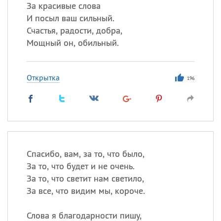
За красивые слова
И посыл ваш сильный.
Счастья, радости, добра,
Все
ИМЕНА
Мощный он, обильный.
Сегодня празднуют именины
Открытка
Анатолий
, Афанасий,
Борис
196
,
Еще
Кристина
Посмотреть значение
и
Спасибо, вам, за то, что было,
происхождение
За то, что будет и не очень.
За то, что светит нам светило,
За все, что видим мы, короче.
Слова я благодарности пишу,