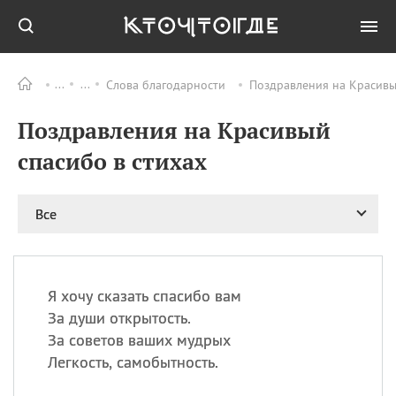
Слова благодарности
Поздравления на Красивый
Все
ПРАЗДНИКИ
Поздравления на Красивый
06.08
Преображение
Господне у западных
спасибо в стихах
христиан
06.08
День памяти
благоверных князей
Все
Бориса и Глеба, во
святом Крещении
Романа и Давида
07.08
День ассирийских
Я хочу сказать спасибо вам
мучеников
За души открытость.
07.08
Национальный день
За советов ваших мудрых
маяка
Легкость, самобытность.
07.08
Годовщина битвы при
Бояка