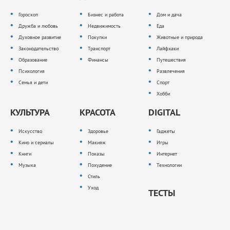
Гороскоп
Бизнес и работа
Дом и дача
Дружба и любовь
Недвижимость
Еда
Духовное развитие
Покупки
Животные и природа
Законодательство
Транспорт
Лайфхаки
Образование
Финансы
Путешествия
Психология
Развлечения
Семья и дети
Спорт
Хобби
КУЛЬТУРА
КРАСОТА
DIGITAL
Искусство
Здоровье
Гаджеты
Кино и сериалы
Макияж
Игры
Книги
Показы
Интернет
Музыка
Похудение
Технологии
Стиль
Уход
ТЕСТЫ