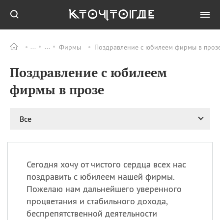
Фирмы
Поздравление с юбилеем фирмы в прозе
Все
ПРАЗДНИКИ
Поздравление с юбилеем
09.08
День памяти
великомученика и
фирмы в прозе
целителя Пантелеимона
11.08
Рождество святителя
Николая Чудотворца
Все
11.08
День «мусорной еды»
11.08
День полета на
воздушном шарике
Сегодня хочу от чистого сердца всех нас
11.08
День Святой Клары —
поздравить с юбилеем нашей фирмы.
покровительницы
Пожелаю нам дальнейшего уверенного
телевидения
процветания и стабильного дохода,
беспрепятственной деятельности