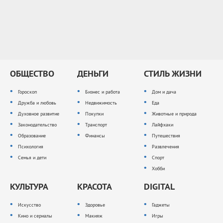
ОБЩЕСТВО
ДЕНЬГИ
СТИЛЬ ЖИЗНИ
Гороскоп
Бизнес и работа
Дом и дача
Дружба и любовь
Недвижимость
Еда
Духовное развитие
Покупки
Животные и природа
Законодательство
Транспорт
Лайфхаки
Образование
Финансы
Путешествия
Психология
Развлечения
Семья и дети
Спорт
Хобби
КУЛЬТУРА
КРАСОТА
DIGITAL
Искусство
Здоровье
Гаджеты
Кино и сериалы
Макияж
Игры