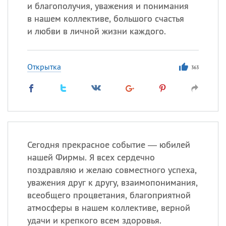
Все
ИМЕНА
и благополучия, уважения и понимания
в нашем коллективе, большого счастья
Сегодня празднуют именины
и любви в личной жизни каждого.
Герман
,
Иван
,
Клим
,
Еще
Открытка
363
Анфиса
Посмотреть значение
и
происхождение
Сегодня прекрасное событие — юбилей
нашей Фирмы. Я всех сердечно
поздравляю и желаю совместного успеха,
уважения друг к другу, взаимопонимания,
всеобщего процветания, благоприятной
атмосферы в нашем коллективе, верной
удачи и крепкого всем здоровья.