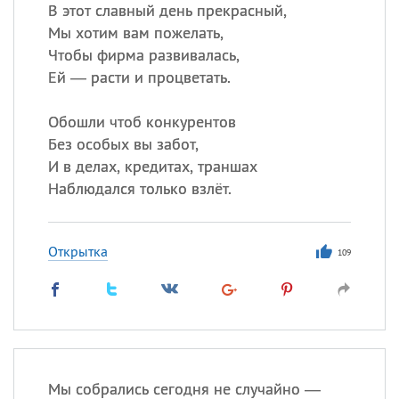
В этот славный день прекрасный,
Мы хотим вам пожелать,
Чтобы фирма развивалась,
Все
ИМЕНА
Ей — расти и процветать.
Сегодня празднуют именины
Обошли чтоб конкурентов
Анатолий
, Афанасий,
Борис
Без особых вы забот,
,
Еще
И в делах, кредитах, траншах
Наблюдался только взлёт.
Кристина
Открытка
109
Посмотреть значение
и
происхождение
Мы собрались сегодня не случайно —