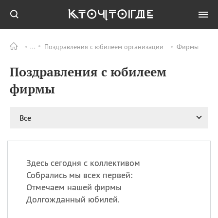
Поздравления с юбилеем организации
Фирмы
Все
ПРАЗДНИКИ
Поздравления с юбилеем
06.08
Преображение
Господне у западных
фирмы
христиан
06.08
День памяти
благоверных князей
Все
Бориса и Глеба, во
святом Крещении
Романа и Давида
07.08
День ассирийских
Здесь сегодня с коллективом
мучеников
Собрались мы всех первей:
07.08
Национальный день
Отмечаем нашей фирмы
маяка
Долгожданный юбилей.
07.08
Годовщина битвы при
Бояка