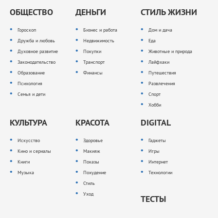
ОБЩЕСТВО
ДЕНЬГИ
СТИЛЬ ЖИЗНИ
Гороскоп
Бизнес и работа
Дом и дача
Дружба и любовь
Недвижимость
Еда
Духовное развитие
Покупки
Животные и природа
Законодательство
Транспорт
Лайфхаки
Образование
Финансы
Путешествия
Психология
Развлечения
Семья и дети
Спорт
Хобби
КУЛЬТУРА
КРАСОТА
DIGITAL
Искусство
Здоровье
Гаджеты
Кино и сериалы
Макияж
Игры
Книги
Показы
Интернет
Музыка
Похудение
Технологии
Стиль
Уход
ТЕСТЫ