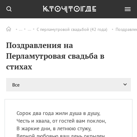
С перламутровой свадьбой (42 года)
Поздравлен
Все
ПРАЗДНИКИ
Поздравления на
09.08
День памяти
великомученика и
Перламутровая свадьба в
целителя Пантелеимона
стихах
11.08
Рождество святителя
Николая Чудотворца
11.08
День «мусорной еды»
Все
11.08
День полета на
воздушном шарике
11.08
День Святой Клары —
покровительницы
Сорок два года жили душа в душу,
телевидения
Честь и хвала, от гостей вам поклон,
В жаркие дни, в летнюю стужу,
Верной любовью ваш день окрылен.