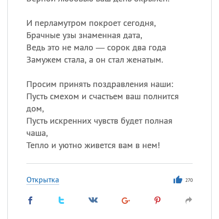
Все
ИМЕНА
Сегодня празднуют именины
И перламутром покроет сегодня,
Брачные узы знаменная дата,
Ведь это не мало — сорок два года
Герман
,
Иван
,
Клим
,
Еще
Замужем стала, а он стал женатым.
Анфиса
Просим принять поздравления наши:
Пусть смехом и счастьем ваш полнится
Посмотреть значение
и
дом,
происхождение
Пусть искренних чувств будет полная
чаша,
Тепло и уютно живется вам в нем!
Открытка
270