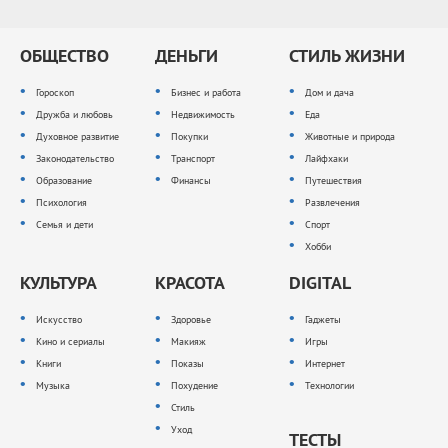
ОБЩЕСТВО
ДЕНЬГИ
СТИЛЬ ЖИЗНИ
Гороскоп
Бизнес и работа
Дом и дача
Дружба и любовь
Недвижимость
Еда
Духовное развитие
Покупки
Животные и природа
Законодательство
Транспорт
Лайфхаки
Образование
Финансы
Путешествия
Психология
Развлечения
Семья и дети
Спорт
Хобби
КУЛЬТУРА
КРАСОТА
DIGITAL
Искусство
Здоровье
Гаджеты
Кино и сериалы
Макияж
Игры
Книги
Показы
Интернет
Музыка
Похудение
Технологии
Стиль
Уход
ТЕСТЫ