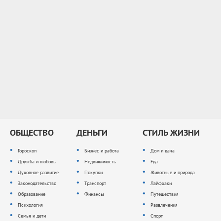
ОБЩЕСТВО
ДЕНЬГИ
СТИЛЬ ЖИЗНИ
Гороскоп
Бизнес и работа
Дом и дача
Дружба и любовь
Недвижимость
Еда
Духовное развитие
Покупки
Животные и природа
Законодательство
Транспорт
Лайфхаки
Образование
Финансы
Путешествия
Психология
Развлечения
Семья и дети
Спорт