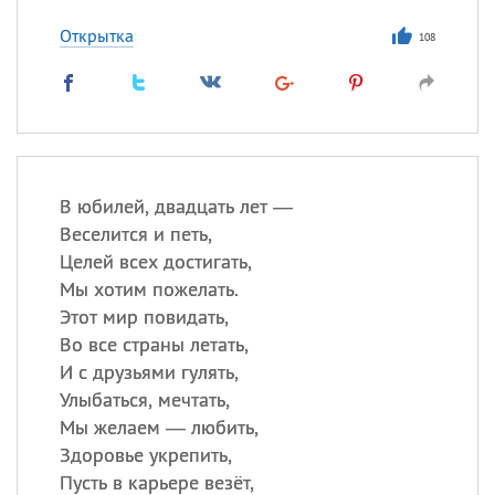
Все
ИМЕНА
Открытка
Сегодня празднуют именины
108
Сергей
, Теодор,
Федор
Посмотреть значение
и
происхождение
В юбилей, двадцать лет —
Веселится и петь,
Целей всех достигать,
Мы хотим пожелать.
Этот мир повидать,
Во все страны летать,
И с друзьями гулять,
Улыбаться, мечтать,
Мы желаем — любить,
Здоровье укрепить,
Пусть в карьере везёт,