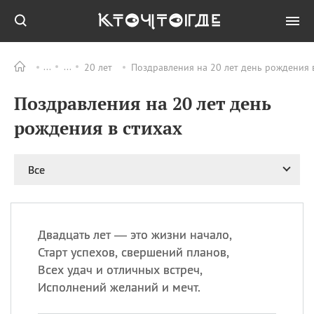
20 лет
Поздравления на 20 лет день рождения в
Все
ПРАЗДНИКИ
Поздравления на 20 лет день
09.08
День памяти жертв
атомной
рождения в стихах
бомбардировки
Нагасаки
09.08
День переплетов
Все
09.08
Национальный женский
день
09.08
Национальный день
Двадцать лет — это жизни начало,
рисового пудинга
Старт успехов, свершений планов,
09.08
День Дымняшки
Всех удач и отличных встреч,
(Smokey Bear Day)
Исполнений желаний и мечт.