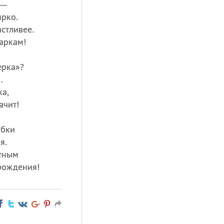
 —
ярко.
астливее.
аркам!
ерка»?
…
ка,
ачит!
ыбки
я.
ятным
рождения!