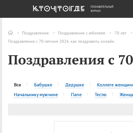
ПОЗНАВАТЕЛЬНЫЙ
ОБЩЕСТВО
ДЕНЬГИ
ЖУРНАЛ
Поздравления
Поздравления с юбилеем
70 лет
Поздравления с 70 летним 2026, как поздравить онлайн
Поздравления с 7
Все
Бабушке
Дедушке
Коллеге женщин
Начальнику мужчине
Папе
Тестю
Женщ