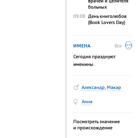
врачей и целителя
больных
09.08
День книголюбов
(Book Lovers Day)
ИМЕНА
Все
Сегодня празднуют
именины
Александр
,
Макар
Анна
Посмотреть значение
и происхождение