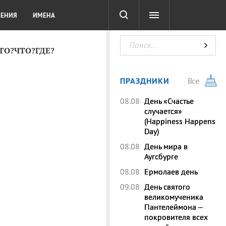
СОТА
DIGITAL
ТЕСТЫ
ЛЕНИЯ
ИМЕНА
КТО?ЧТО?ГДЕ?
ПРАЗДНИКИ
Все
08.08
День «Счастье
случается»
(Happiness Happens
Day)
08.08
День мира в
Аугсбурге
08.08
Ермолаев день
09.08
День святого
великомученика
Пантелеймона –
покровителя всех