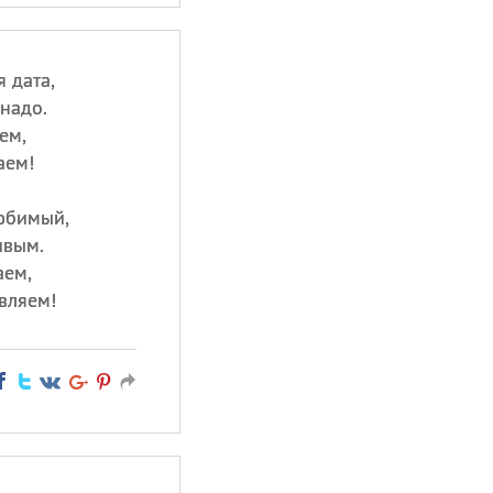
 дата,
надо.
ем,
аем!
юбимый,
ивым.
аем,
вляем!