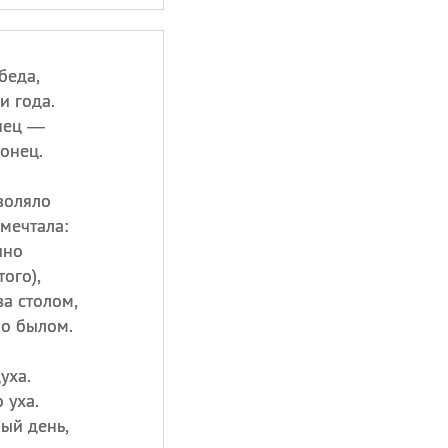
беда,
и года.
нец —
онец.
воляло
 мечтала:
ино
ого),
за столом,
 о былом.
уха.
 уха.
ный день,