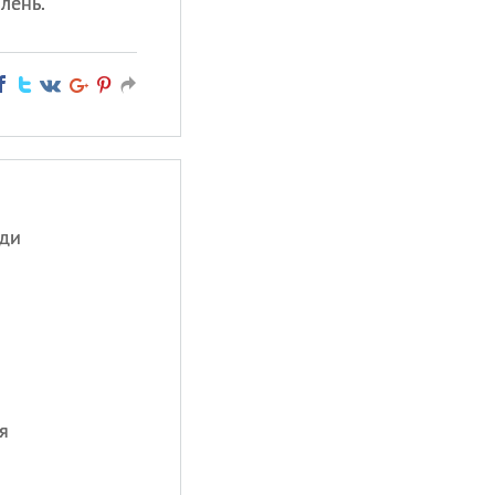
лень.
уди
я