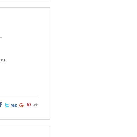
!
—
ет,