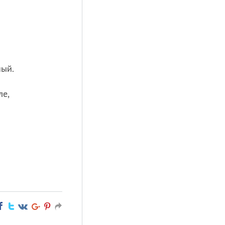
ный.
ле,