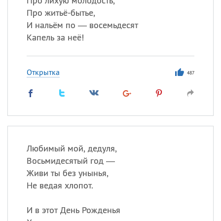
Про лихую молодость,
Про житьё-бытье,
И нальём по — восемьдесят
Капель за неё!
Открытка
487
Любимый мой, дедуля,
Восьмидесятый год —
Живи ты без унынья,
Не ведая хлопот.
И в этот День Рожденья