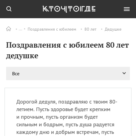
Поздравления с юбилеем
80 лет
Дедушке
Все
ПРАЗДНИКИ
Поздравления с юбилеем 80 лет
11.08
Рождество святителя
Николая Чудотворца
дедушке
11.08
День «мусорной еды»
11.08
День полета на
Все
воздушном шарике
12.08
Курбан Байрам —
праздник
жертвоприношения
Дорогой дедуля, поздравляю с твоим 80-
12.08
День
летием. Пусть здоровье будет крепким
Военно‑воздушных сил
и прочным, пусть организм будет
(День ВВС) РФ
сильным и бодрым, пусть душа радуется
каждому дню и добрым встречам, пусть