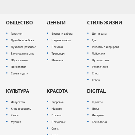
ОБЩЕСТВО
ДЕНЬГИ
СТИЛЬ ЖИЗНИ
Гороскоп
Бизнес и работа
Дом и дача
Дружба и любовь
Недвижимость
Еда
Духовное развитие
Покупки
Животные и природа
Законодательство
Транспорт
Лайфхаки
Образование
Финансы
Путешествия
Психология
Развлечения
Семья и дети
Спорт
Хобби
КУЛЬТУРА
КРАСОТА
DIGITAL
Искусство
Здоровье
Гаджеты
Кино и сериалы
Макияж
Игры
Книги
Показы
Интернет
Музыка
Похудение
Технологии
Стиль