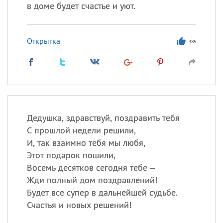
Все
ИМЕНА
в доме будет счастье и уют.
Сегодня празднуют именины
Открытка
385
Акакий
,
Василий
,
Иван
,
Еще
Алена
,
Анастасия
,
Антонина
,
Еще
Дедушка, здравствуй, поздравить тебя
Посмотреть значение
и
С прошлой недели решили,
происхождение
И, так взаимно тебя мы любя,
Этот подарок пошили,
Восемь десятков сегодня тебе –
Жди полный дом поздравлений!
Будет все супер в дальнейшей судьбе.
Счастья и новых решений!