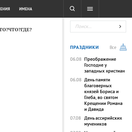
СОТА
DIGITAL
ТЕСТЫ
ЛЕНИЯ
ИМЕНА
КТО?ЧТО?ГДЕ?
ПРАЗДНИКИ
Все
06.08
Преображение
Господне у
западных христиан
06.08
День памяти
благоверных
князей Бориса и
Глеба, во святом
Крещении Романа
и Давида
07.08
День ассирийских
мучеников