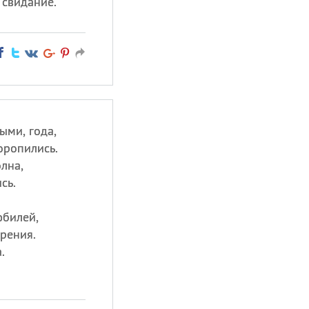
 свидание.
ыми, года,
оропились.
олна,
сь.
юбилей,
рения.
.