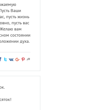
важаемую
Пусть Ваши
ас, пусть жизнь
вно, пусть вас
. Желаю вам
асном состоянии
оложении духа.
ок.
сяток!