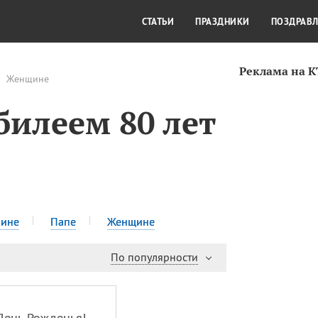
СТИЛЬ ЖИЗНИ
КУЛЬТУРА
КРА
СТАТЬИ
ПРАЗДНИКИ
ПОЗДРАВ
Реклама на 
Женщине
билеем 80 лет
ине
Папе
Женщине
По популярности
День Рожденья!