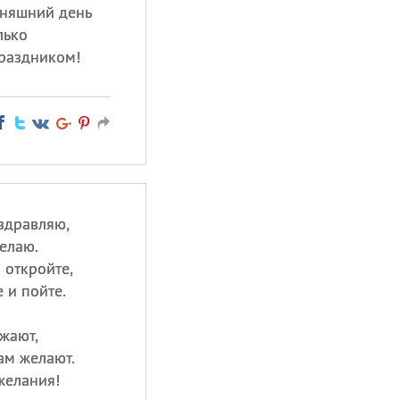
дняшний день
лько
раздником!
здравляю,
елаю.
 откройте,
е и пойте.
ужают,
ам желают.
желания!