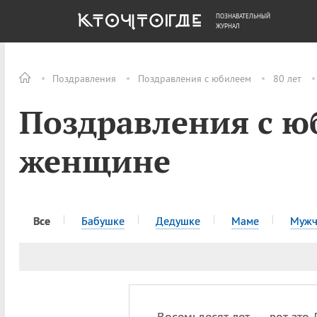
ПОЗНАВАТЕЛЬНЫЙ
ОБЩЕСТВО
ДЕНЬГИ
ЖУРНАЛ
Поздравления
Поздравления с юбилеем
80 лет
Поздравления с ю
женщине
Все
Бабушке
Дедушке
Маме
Мужч
Восемьдесят лет — вот это 