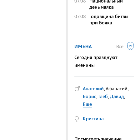
07.08
Национальный
день маяка
07.08
Годовщина битвы
при Бояка
ИМЕНА
Все
Сегодня празднуют
именины
Анатолий
, Афанасий,
Борис
,
Глеб
,
Давид
,
Еще
Кристина
Посмотреть значение