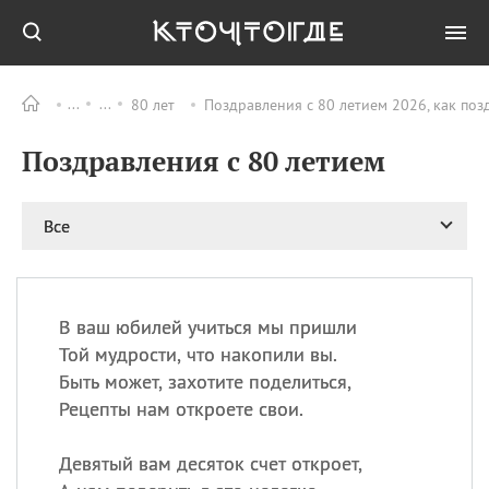
80 лет
Поздравления с 80 летием 2026, как поз
Все
ПРАЗДНИКИ
Поздравления с 80 летием
09.08
День памяти жертв
атомной
бомбардировки
Нагасаки
Все
09.08
День переплетов
09.08
Национальный женский
день
В ваш юбилей учиться мы пришли
09.08
Национальный день
Той мудрости, что накопили вы.
рисового пудинга
Быть может, захотите поделиться,
09.08
День Дымняшки
Рецепты нам откроете свои.
(Smokey Bear Day)
Девятый вам десяток счет откроет,