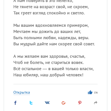
А нам поверить в это нелегко,
Все
ИМЕНА
Не тянете на возраст свой, не скроем,
Сегодня празднуют именины
Так греет взгляд спокойно и светло.
Сергей
, Теодор,
Федор
Мы вашим вдохновляемся примером,
Мечтаем мы дожить до ваших лет,
Посмотреть значение
и
Быть полными любви, надежды, веры.
происхождение
Вы мудрый дайте нам скорее свой совет.
А мы желаем вам здоровья, счастья,
Чтоб не болеть, не стариться вовек.
Всё остальное — в вашей только власти,
Наш юбиляр, наш добрый человек!
Открытка
136