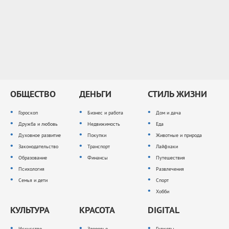
ОБЩЕСТВО
ДЕНЬГИ
СТИЛЬ ЖИЗНИ
Гороскоп
Бизнес и работа
Дом и дача
Дружба и любовь
Недвижимость
Еда
Духовное развитие
Покупки
Животные и природа
Законодательство
Транспорт
Лайфхаки
Образование
Финансы
Путешествия
Психология
Развлечения
Семья и дети
Спорт
Хобби
КУЛЬТУРА
КРАСОТА
DIGITAL
Искусство
Здоровье
Гаджеты