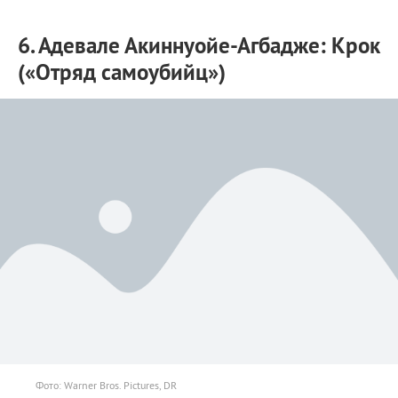
6. Адевале Акиннуойе-Агбадже: Крок
(«Отряд самоубийц»)
Фото: Warner Bros. Pictures, DR