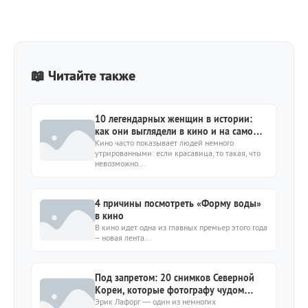
📖 Читайте также
10 легендарных женщин в истории:
как они выглядели в кино и на самом
деле?
Кино часто показывает людей немного
утрированными: если красавица, то такая, что
невозможно...
4 причины посмотреть «Форму воды»
в кино
В кино идет одна из главных премьер этого года
– новая лента...
Под запретом: 20 снимков Северной
Кореи, которые фотографу чудом
удалось сохранить
Эрик Лафорг — один из немногих