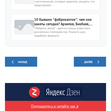
счастливчиков, которым довелось увидеть, что
представляет...
10 бывших “фабрикантов”: чем они
заняты сегодня? Архипов, Бикбаев,
Пирцхалава и другие
“Фабрика звезд” - один из самых известных
российских телепроектов. Реалити-шоу
подобного формата...
НАЗАД
ДАЛЕЕ
Подпишитесь и читайте нас в