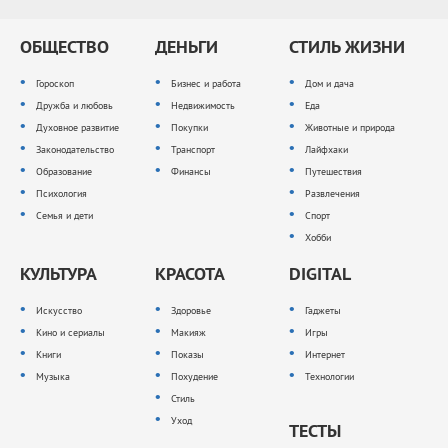
ОБЩЕСТВО
ДЕНЬГИ
СТИЛЬ ЖИЗНИ
Гороскоп
Бизнес и работа
Дом и дача
Дружба и любовь
Недвижимость
Еда
Духовное развитие
Покупки
Животные и природа
Законодательство
Транспорт
Лайфхаки
Образование
Финансы
Путешествия
Психология
Развлечения
Семья и дети
Спорт
Хобби
КУЛЬТУРА
КРАСОТА
DIGITAL
Искусство
Здоровье
Гаджеты
Кино и сериалы
Макияж
Игры
Книги
Показы
Интернет
Музыка
Похудение
Технологии
Стиль
Уход
ТЕСТЫ