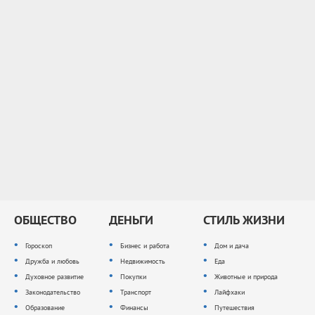
ОБЩЕСТВО
ДЕНЬГИ
СТИЛЬ ЖИЗНИ
Гороскоп
Бизнес и работа
Дом и дача
Дружба и любовь
Недвижимость
Еда
Духовное развитие
Покупки
Животные и природа
Законодательство
Транспорт
Лайфхаки
Образование
Финансы
Путешествия