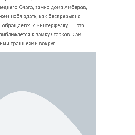
леднего Очага, замка дома Амберов,
ожем наблюдать, как беспрерывно
а обращается к Винтерфеллу, — это
риближается к замку Старков. Сам
кими траншеями вокруг.