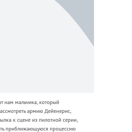
т нам мальчика, который
рассмотреть армию Дейенерис,
лка к сцене из пилотной серии,
ядеть приближающуюся процессию