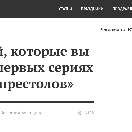
СТИЛЬ ЖИЗНИ
КУЛЬТУРА
КРА
СТАТЬИ
ПРАЗДНИКИ
ПОЗДРАВ
Реклама на 
й, которые вы
первых сериях
 престолов»
Виктория Белощина
6428