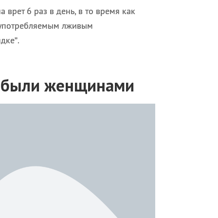
врет 6 раз в день, в то время как
о употребляемым лживым
дке”.
о были женщинами