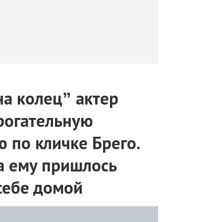
на колец” актер
трогательную
 по кличке Брего.
а ему пришлось
 себе домой