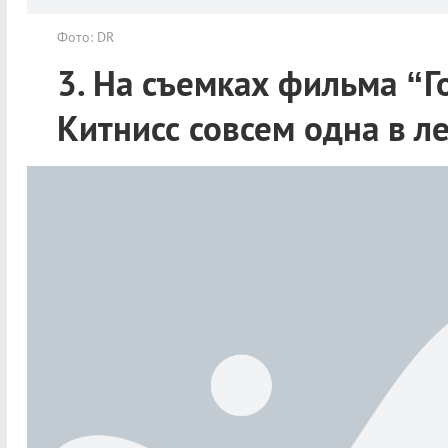
Фото: DR
3. На съемках фильма “
Китнисс совсем одна в л