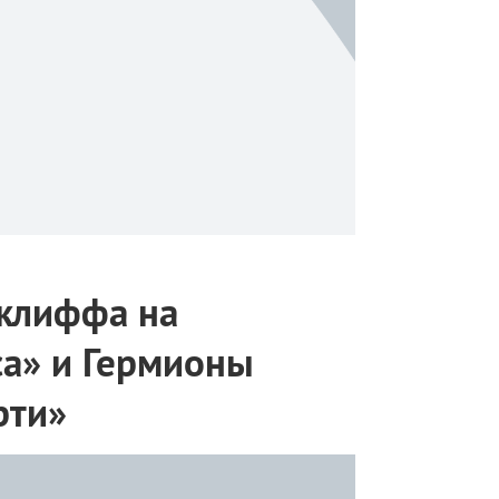
дклиффа на
а» и Гермионы
рти»