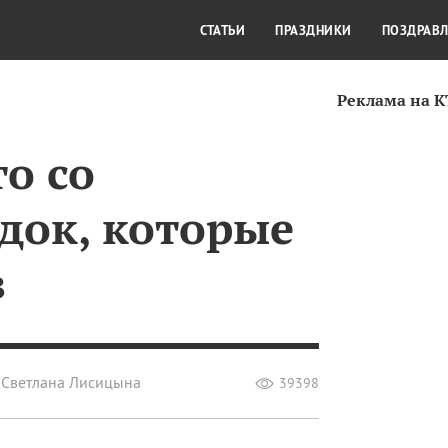
СТИЛЬ ЖИЗНИ
КУЛЬТУРА
КРА
СТАТЬИ
ПРАЗДНИКИ
ПОЗДРАВ
Реклама на 
о со
док, которые
в
Светлана Лисицына
39398