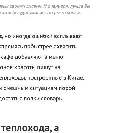
 язык своими силами. И очень зря: лучше бы
 хотя бы удосужились открыть словарь.
s, но иногда ошибки всплывают
? стремясь побыстрее охватить
 кафе добавляют в меню
лонов красоты пишут на
теплоходы, построенные в Китае,
им смешным ситуациям порой
остать с полки словарь.
 теплохода, а