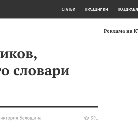
СТИЛЬ ЖИЗНИ
КУЛЬТУРА
КРА
СТАТЬИ
ПРАЗДНИКИ
ПОЗДРАВ
Реклама на 
иков,
о словари
Виктория Белощина
591