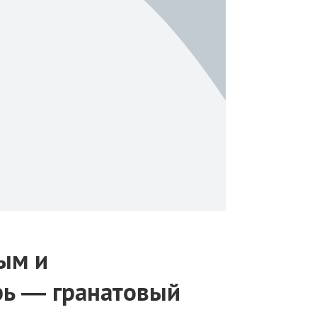
ым и
рь — гранатовый