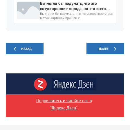
Вы могли бы подумать, что это
потусторонние города, но это всего
лишь....
Вы могли бы подумать, что потусторонние утесы
в этих картинах пришли с...
НАЗАД
ДАЛЕЕ
Подпишитесь и читайте нас в
"Яндекс.Дзен"