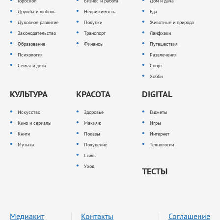
Гороскоп
Бизнес и работа
Дом и дача
Дружба и любовь
Недвижимость
Еда
Духовное развитие
Покупки
Животные и природа
Законодательство
Транспорт
Лайфхаки
Образование
Финансы
Путешествия
Психология
Развлечения
Семья и дети
Спорт
Хобби
КУЛЬТУРА
КРАСОТА
DIGITAL
Искусство
Здоровье
Гаджеты
Кино и сериалы
Макияж
Игры
Книги
Показы
Интернет
Музыка
Похудение
Технологии
Стиль
Уход
ТЕСТЫ
Медиакит
Контакты
Соглашение