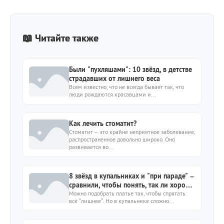
📖 Читайте также
Были "пухляшами": 10 звёзд, в детстве
страдавших от лишнего веса
Всем известно, что не всегда бывает так, что
люди рождаются красавцами и...
Как лечить стоматит?
Стоматит – это крайне неприятное заболевание,
распространенное довольно широко. Оно
развивается во...
8 звёзд в купальниках и "при параде" –
сравнили, чтобы понять, так ли хороша
их фигура
Можно подобрать платье так, чтобы спрятать
всё “лишнее”. Но в купальнике сложно...