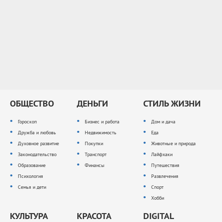
ОБЩЕСТВО
ДЕНЬГИ
СТИЛЬ ЖИЗНИ
Гороскоп
Бизнес и работа
Дом и дача
Дружба и любовь
Недвижимость
Еда
Духовное развитие
Покупки
Животные и природа
Законодательство
Транспорт
Лайфхаки
Образование
Финансы
Путешествия
Психология
Развлечения
Семья и дети
Спорт
Хобби
КУЛЬТУРА
КРАСОТА
DIGITAL