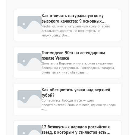
Как отличить натуральную кожу
высокого качества: 9 основных
признаков
Чтобы отличить натуральную кожу от всего
остального, достаточно посмотреть на
маркировку. Вот...
Топ-модели 90-х на легендарном
показе Versace
Донателла Версаче, миниатюрная энергичная
блондинка с роскошным шоколадным загаром,
очень талантливо обыграла...
Как обесцветить усики над верхней
губой?
Согласитесь, борода и усы – удел
представителей сильного пола, однако природа
–...
12 безвкусных нарядов российских
звезд, к которым у стилистов есть