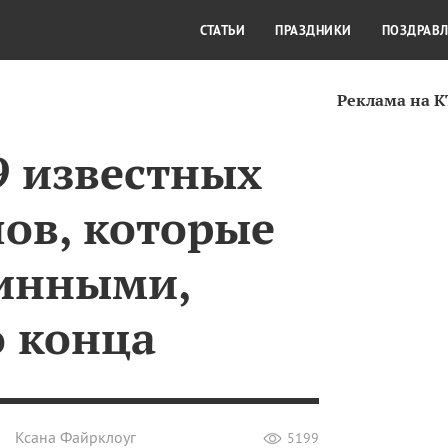
СТИЛЬ ЖИЗНИ
КУЛЬТУРА
КРА
СТАТЬИ
ПРАЗДНИКИ
ПОЗДРАВ
Реклама на 
9 известных
лов, которые
инными,
о конца
Ксана Файрклоуг
5199