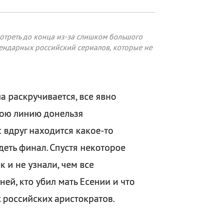
отреть до конца из-за слишком большого
егендарных российский сериалов, которые не
а раскручивается, все явно
вою линию донельзя
с вдруг находится какое-то
деть финал. Спустя некоторое
к и не узнали, чем все
ней, кто убил мать Есении и что
 российских аристократов.