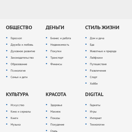
ОБЩЕСТВО
ДЕНЬГИ
СТИЛЬ ЖИЗНИ
Гороскоп
Бизнес и работа
Дом и дача
Дружба и любовь
Недвижимость
Еда
Духовное развитие
Покупки
Животные и природа
Законодательство
Транспорт
Лайфхаки
Образование
Финансы
Путешествия
Психология
Развлечения
Семья и дети
Спорт
Хобби
КУЛЬТУРА
КРАСОТА
DIGITAL
Искусство
Здоровье
Гаджеты
Кино и сериалы
Макияж
Игры
Книги
Показы
Интернет
Музыка
Похудение
Технологии
Стиль