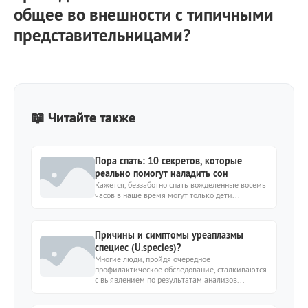
общее во внешности с типичными
представительницами?
📖 Читайте также
Пора спать: 10 секретов, которые
реально помогут наладить сон
Кажется, беззаботно спать вожделенные восемь
часов в наше время могут только дети...
Причины и симптомы уреаплазмы
специес (U.species)?
Многие люди, пройдя очередное
профилактическое обследование, сталкиваются
с выявлением по результатам анализов...