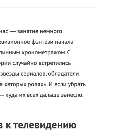
час — занятие немного
левизионное фэнтези начала
длинным хронометражом. С
ории случайно встретились
 звёзды сериалов, обладатели
а «вторых ролях». И если убрать
— куда их всех дальше занесло.
в к телевидению