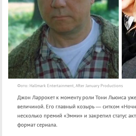
Фото: Hallmark Entertainment, After January Productions
Джон Ларрокет к моменту роли Тони Льюиса уж
величиной. Его главный козырь — ситком «Ночн
несколько премий «Эмми» и закрепил статус ак
формат сериала.