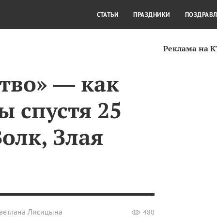
СТИЛЬ ЖИЗНИ
КУЛЬТУРА
КРА
СТАТЬИ
ПРАЗДНИКИ
ПОЗДРАВ
Реклама на 
тво» — как
ы спустя 25
олк, Злая
ветлана Лисицына
480