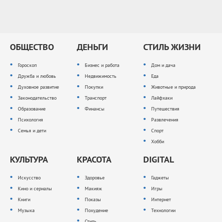
ОБЩЕСТВО
ДЕНЬГИ
СТИЛЬ ЖИЗНИ
Гороскоп
Бизнес и работа
Дом и дача
Дружба и любовь
Недвижимость
Еда
Духовное развитие
Покупки
Животные и природа
Законодательство
Транспорт
Лайфхаки
Образование
Финансы
Путешествия
Психология
Развлечения
Семья и дети
Спорт
Хобби
КУЛЬТУРА
КРАСОТА
DIGITAL
Искусство
Здоровье
Гаджеты
Кино и сериалы
Макияж
Игры
Книги
Показы
Интернет
Музыка
Похудение
Технологии
Стиль