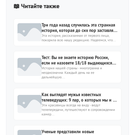
📖 Читайте также
Три года назад случилась эта странная
история, которая до сих пор заставляет
меня улыбаться
Эта история, рассказанная от первого лица,
покорила всю нашу редакцию. Надеемся, что...
Тест: Вы не знаете историю России,
если не назовете 18/18 выдающихся
личностей
История нашей страны - многогранна и
неоднозначна. Каждый день на ее
дальнейшую...
Как выглядят мужья известных
телеведущих: 9 пар, о которых мы и не
подозревали
Эти красавицы всегда на виду - ведут
телепередачи, путешествуют в сопровождении
камер...
Ученые представили новые