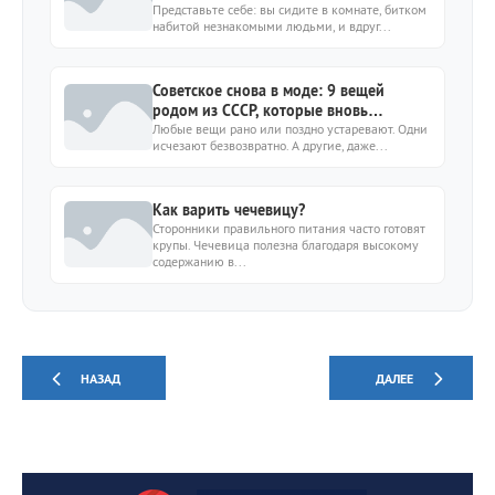
Представьте себе: вы сидите в комнате, битком
набитой незнакомыми людьми, и вдруг...
Советское снова в моде: 9 вещей
родом из СССР, которые вновь
актуальны
Любые вещи рано или поздно устаревают. Одни
исчезают безвозвратно. А другие, даже...
Как варить чечевицу?
Сторонники правильного питания часто готовят
крупы. Чечевица полезна благодаря высокому
содержанию в...
НАЗАД
ДАЛЕЕ