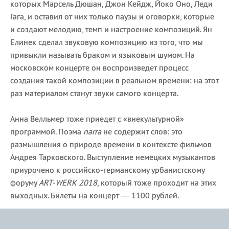
которых Марсель Дюшан, Джон Кейдж, Йоко Оно, Леди
Гага, и оставил от них только паузы и оговорки, которые
и создают мелодию, темп и настроение композиций. Ян
Елинек сделал звуковую композицию из того, что мы
привыкли называть браком и языковым шумом. На
московском концерте он воспроизведет процесс
создания такой композиции в реальном времени: на этот
раз материалом станут звуки самого концерта.
Анна Велльмер тоже приедет с «внекультурной»
программой. Поэма
narra
не содержит слов: это
размышления о природе времени в контексте фильмов
Андрея Тарковского.
Выступление немецких музыкантов
приурочено к российско-германскому урбанистскому
форуму
ART-WERK 2018
, который тоже проходит на этих
выходных. Билеты на концерт — 1100 рублей.