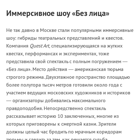
Иммерсивное шоу
«Без лица»
Не так давно в Москве стали популярными иммерсивные
шоу: гибриды театральных представлений и квестов.
Компания
Quest Art
, специализирующаяся на жутких
квестах, перформансах и экспериментах, тоже
представила свой спектакль с полным погружением —
«Без лица». Место действия — американская тюрьма
строгого режима. Двухэтажное пространство площадью
более полутора тысяч метров готовили около года с
участием ведущих московских художников и историков
— организаторы добивались максимального
правдоподобия. Непосредственно спектакль
рассказывает историю 10 заключенных, многие из
которых приговорены к смертной казни. Зрители
должны целый час бродить по мрачным коридорам
тюрьмы и следить за тем, как решается судьба