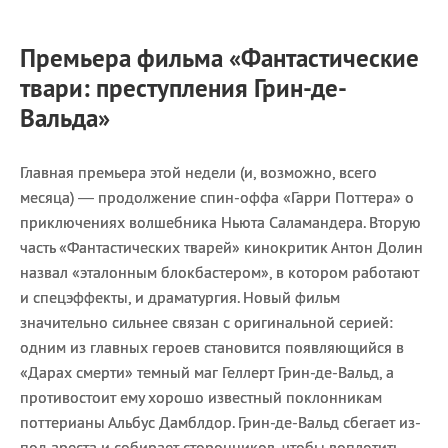
Премьера фильма
«Фантастические
твари: преступления Грин-де-
Вальда»
Главная премьера этой недели (и, возможно, всего
месяца) — продолжение спин-оффа «Гарри Поттера» о
приключениях волшебника Ньюта Саламандера. Вторую
часть «Фантастических тварей» кинокритик Антон Долин
назвал «эталонным блокбастером», в котором работают
и спецэффекты, и драматургия. Новый фильм
значительно сильнее связан с оригинальной серией:
одним из главных героев становится появляющийся в
«Дарах смерти» темный маг Геллерт Грин-де-Вальд, а
противостоит ему хорошо известный поклонникам
поттерианы Альбус Дамблдор. Грин-де-Вальд сбегает из-
под ареста и собирает сторонников, чтобы воплотить