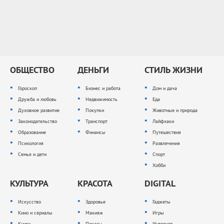
ОБЩЕСТВО
ДЕНЬГИ
СТИЛЬ ЖИЗНИ
Гороскоп
Бизнес и работа
Дом и дача
Дружба и любовь
Недвижимость
Еда
Духовное развитие
Покупки
Животные и природа
Законодательство
Транспорт
Лайфхаки
Образование
Финансы
Путешествия
Психология
Развлечения
Семья и дети
Спорт
Хобби
КУЛЬТУРА
КРАСОТА
DIGITAL
Искусство
Здоровье
Гаджеты
Кино и сериалы
Макияж
Игры
Книги
Показы
Интернет