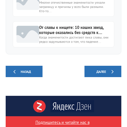
звёзд
Многие отечественные знаменитости уехали
заграницу и причины у всех были разными.
Кто-то...
От славы к нищете: 10 наших звезд,
которые оказались без средств к
существованию
Когда знаменитости достигают пика славы, они
редко задумываются о том, что падение...
НАЗАД
ДАЛЕЕ
Подпишитесь и читайте нас в