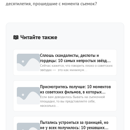
десятилетия, прошедшие с момента съемок?
📖 Читайте также
Сплошь скандалисты, деспоты и
гордецы: 10 самых непростых звёзд
СССР
Сейчас кажется, что говорить плохо о советских
звёздах — это как минимум...
Присмотритесь получше: 10 моментов
из советских фильмов, в которых
"накосячили"
Если вам доводилось бывать на съемочной
площадке, то вы представляете себе,
насколько...
Пытались устроиться за границей, но
не у всех получилось: 10 уехавших