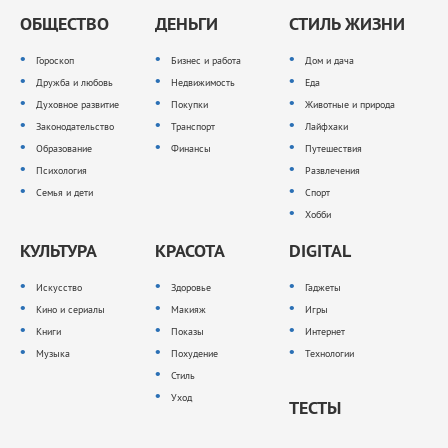
ОБЩЕСТВО
ДЕНЬГИ
СТИЛЬ ЖИЗНИ
Гороскоп
Бизнес и работа
Дом и дача
Дружба и любовь
Недвижимость
Еда
Духовное развитие
Покупки
Животные и природа
Законодательство
Транспорт
Лайфхаки
Образование
Финансы
Путешествия
Психология
Развлечения
Семья и дети
Спорт
Хобби
КУЛЬТУРА
КРАСОТА
DIGITAL
Искусство
Здоровье
Гаджеты
Кино и сериалы
Макияж
Игры
Книги
Показы
Интернет
Музыка
Похудение
Технологии
Стиль
Уход
ТЕСТЫ