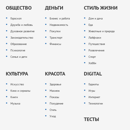
ОБЩЕСТВО
ДЕНЬГИ
СТИЛЬ ЖИЗНИ
Гороскоп
Бизнес и работа
Дом и дача
Дружба и любовь
Недвижимость
Еда
Духовное развитие
Покупки
Животные и природа
Законодательство
Транспорт
Лайфхаки
Образование
Финансы
Путешествия
Психология
Развлечения
Семья и дети
Спорт
Хобби
КУЛЬТУРА
КРАСОТА
DIGITAL
Искусство
Здоровье
Гаджеты
Кино и сериалы
Макияж
Игры
Книги
Показы
Интернет
Музыка
Похудение
Технологии
Стиль
Уход
ТЕСТЫ