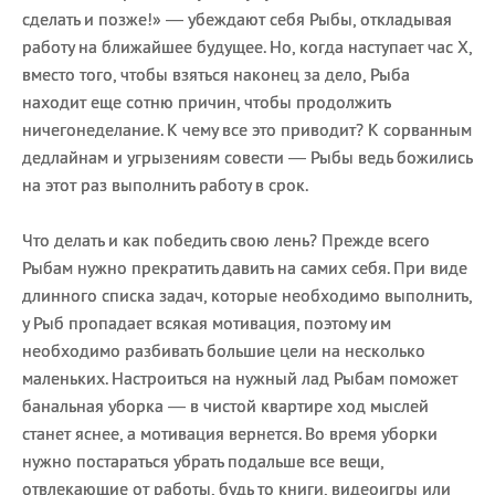
сделать и позже!» — убеждают себя Рыбы, откладывая
работу на ближайшее будущее. Но, когда наступает час Х,
вместо того, чтобы взяться наконец за дело, Рыба
находит еще сотню причин, чтобы продолжить
ничегонеделание. К чему все это приводит? К сорванным
дедлайнам и угрызениям совести — Рыбы ведь божились
на этот раз выполнить работу в срок.
Что делать и как победить свою лень? Прежде всего
Рыбам нужно прекратить давить на самих себя. При виде
длинного списка задач, которые необходимо выполнить,
у Рыб пропадает всякая мотивация, поэтому им
необходимо разбивать большие цели на несколько
маленьких. Настроиться на нужный лад Рыбам поможет
банальная уборка — в чистой квартире ход мыслей
станет яснее, а мотивация вернется. Во время уборки
нужно постараться убрать подальше все вещи,
отвлекающие от работы, будь то книги, видеоигры или