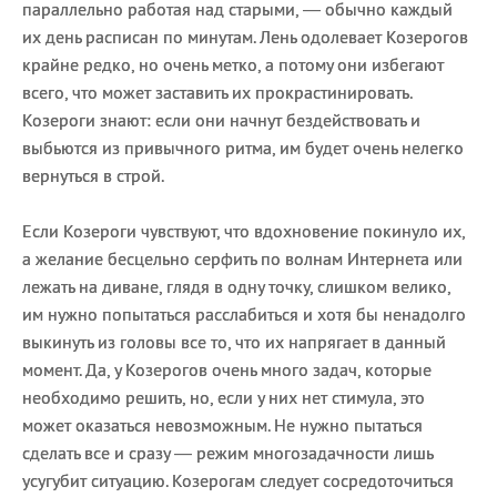
параллельно работая над старыми, — обычно каждый
их день расписан по минутам. Лень одолевает Козерогов
крайне редко, но очень метко, а потому они избегают
всего, что может заставить их прокрастинировать.
Козероги знают: если они начнут бездействовать и
выбьются из привычного ритма, им будет очень нелегко
вернуться в строй.
Если Козероги чувствуют, что вдохновение покинуло их,
а желание бесцельно серфить по волнам Интернета или
лежать на диване, глядя в одну точку, слишком велико,
им нужно попытаться расслабиться и хотя бы ненадолго
выкинуть из головы все то, что их напрягает в данный
момент. Да, у Козерогов очень много задач, которые
необходимо решить, но, если у них нет стимула, это
может оказаться невозможным. Не нужно пытаться
сделать все и сразу — режим многозадачности лишь
усугубит ситуацию. Козерогам следует сосредоточиться