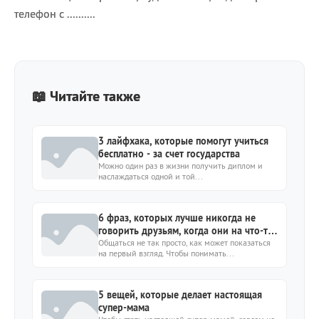
телефон с ..........
📖 Читайте также
3 лайфхака, которые помогут учиться
бесплатно - за счет государства
Можно один раз в жизни получить диплом и
наслаждаться одной и той...
6 фраз, которых лучше никогда не
говорить друзьям, когда они на что-то
жалуются
Общаться не так просто, как может показаться
на первый взгляд. Чтобы понимать...
5 вещей, которые делает настоящая
супер-мама