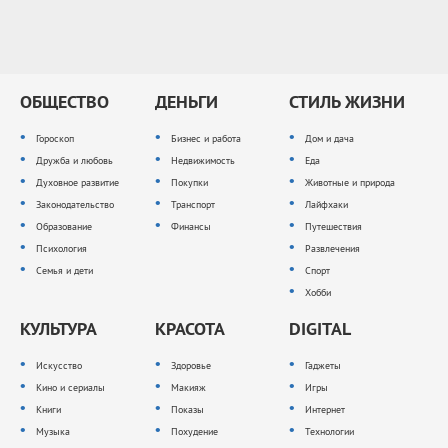
ОБЩЕСТВО
ДЕНЬГИ
СТИЛЬ ЖИЗНИ
Гороскоп
Бизнес и работа
Дом и дача
Дружба и любовь
Недвижимость
Еда
Духовное развитие
Покупки
Животные и природа
Законодательство
Транспорт
Лайфхаки
Образование
Финансы
Путешествия
Психология
Развлечения
Семья и дети
Спорт
Хобби
КУЛЬТУРА
КРАСОТА
DIGITAL
Искусство
Здоровье
Гаджеты
Кино и сериалы
Макияж
Игры
Книги
Показы
Интернет
Музыка
Похудение
Технологии