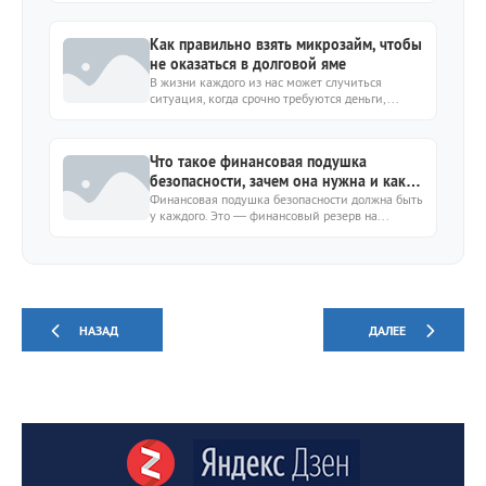
Как правильно взять микрозайм, чтобы
не оказаться в долговой яме
В жизни каждого из нас может случиться
ситуация, когда срочно требуются деньги,...
Что такое финансовая подушка
безопасности, зачем она нужна и как
ее создать
Финансовая подушка безопасности должна быть
у каждого. Это — финансовый резерв на...
НАЗАД
ДАЛЕЕ