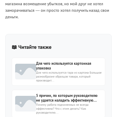
магазина возмещение убытков, но мой друг не хотел
заморачиваться — он просто хотел получить назад свои
деньги.
📖 Читайте также
Для чего используется картонная
упаковка
Для чего используется тара из картона Большое
разнообразие образцов товара, который
производит...
5 причин, по которым руководителю
не удается наладить эффективную
работу подчиненных. Анализ от HR
Почему работа подчиненных не всегда
эффективна? Что с этим делать? Как
эксперта Татьяны Щербань
руководителю...