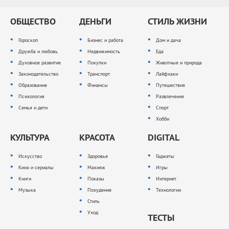
ОБЩЕСТВО
ДЕНЬГИ
СТИЛЬ ЖИЗНИ
Гороскоп
Бизнес и работа
Дом и дача
Дружба и любовь
Недвижимость
Еда
Духовное развитие
Покупки
Животные и природа
Законодательство
Транспорт
Лайфхаки
Образование
Финансы
Путешествия
Психология
Развлечения
Семья и дети
Спорт
Хобби
КУЛЬТУРА
КРАСОТА
DIGITAL
Искусство
Здоровье
Гаджеты
Кино и сериалы
Макияж
Игры
Книги
Показы
Интернет
Музыка
Похудение
Технологии
Стиль
Уход
ТЕСТЫ