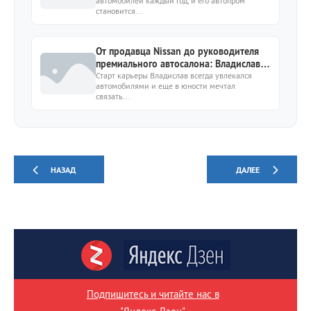
автомобилей каждый год, и его автопром
становится...
От продавца Nissan до руководителя
премиального автосалона: Владислав
Коваль поделился своей историей
Старт карьеры Владислав всегда увлекался
автомобилями и еще в юности мечтал
успеха
связать...
НАЗАД
ДАЛЕЕ
Подпишитесь и читайте нас в