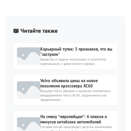
📖 Читайте также
Карьерный тупик: 5 признаков, что вы
"застряли"
Вроде бы и задачи посильные, и коллектив
нормальный, и даже платят хорошо...
Volvo объявила цены на новое
поколение кроссовера XC60
Концерн Volvo объявил о выпуске элегантного
внедорожника Volvo XC60, задуманного как
продолжение...
На смену “европейцам”: 6 плюсов и
минусов китайских автомобилей
Сегодня Китай производит десятки миллионов