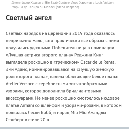
Джениффер Хадсон в Elie Saab Couture, Лора Харриер в Louis Vuitton,
Марина де Тавира в J Mendel (слева направо)
Светлый ангел
Светлых нарядов на церемонии 2019 года оказалось
непривычно мало, зато практически все образы с ними
получились удачными. Победительница в номинации
«Лучшая актриса второго плана» Реджина Кинг
выглядела роскошно в «греческом» Oscar de le Renta.
Эми Адамс, номинировавшаяся на «Лучшую женскую
роль второго плана», надела облегающее белое платье
Atelier Versace с серебристыми зигзагообразными
узорами, которое дополнила бриллиантовыми
аксессуарами. Не менее роскошно смотрелось нюдовое
платье Armani со шлейфом и узорами-розами, в котором
появилась Лесли Бибб, и наряд Miu Miu Амандлы
Стэнберг в стиле 20-х.