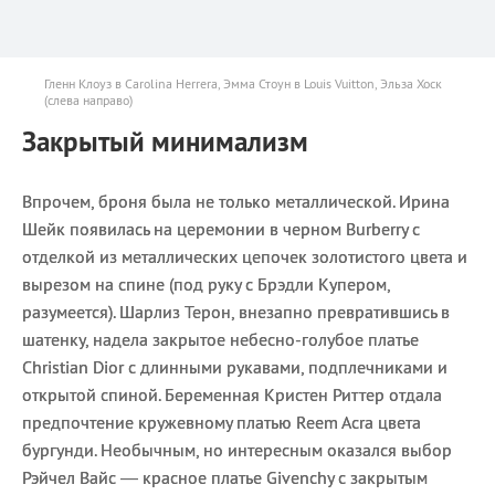
Гленн Клоуз в Carolina Herrera, Эмма Стоун в Louis Vuitton, Эльза Хоск
(слева направо)
Закрытый минимализм
Впрочем, броня была не только металлической. Ирина
Шейк появилась на церемонии в черном Burberry с
отделкой из металлических цепочек золотистого цвета и
вырезом на спине (под руку с Брэдли Купером,
разумеется). Шарлиз Терон, внезапно превратившись в
шатенку, надела закрытое небесно-голубое платье
Christian Dior с длинными рукавами, подплечниками и
открытой спиной. Беременная Кристен Риттер отдала
предпочтение кружевному платью Reem Acra цвета
бургунди. Необычным, но интересным оказался выбор
Рэйчел Вайс — красное платье Givenchy с закрытым