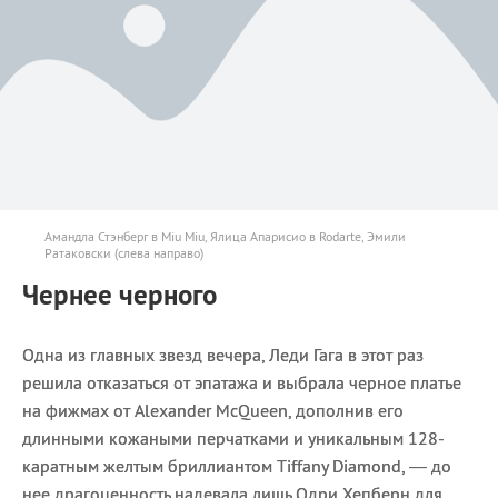
Амандла Стэнберг в Miu Miu, Ялица Апарисио в Rodarte, Эмили
Ратаковски (слева направо)
Чернее черного
Одна из главных звезд вечера, Леди Гага в этот раз
решила отказаться от эпатажа и выбрала черное платье
на фижмах от Alexander McQueen, дополнив его
длинными кожаными перчатками и уникальным 128-
каратным желтым бриллиантом Tiffany Diamond, — до
нее драгоценность надевала лишь Одри Хепберн для