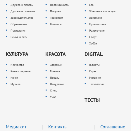
Дружба и любовь
Недвижимость
Еда
Духовное развитие
Покупки
Животные и природа
Законодательство
Транспорт
Лайфхаки
Образование
Финансы
Путешествия
Психология
Развлечения
Семья и дети
Спорт
Хобби
КУЛЬТУРА
КРАСОТА
DIGITAL
Искусство
Здоровье
Гаджеты
Кино и сериалы
Макияж
Игры
Книги
Показы
Интернет
Музыка
Похудение
Технологии
Стиль
Уход
ТЕСТЫ
Медиакит
Контакты
Соглашение