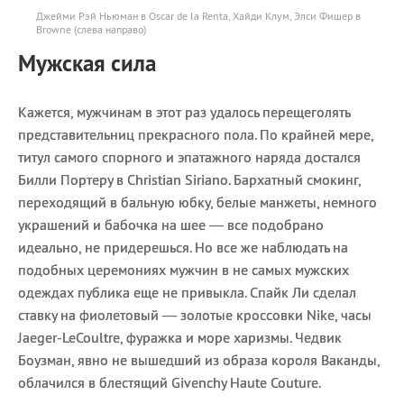
Джейми Рэй Ньюман в Oscar de la Renta, Хайди Клум, Элси Фишер в
Browne (слева направо)
Мужская сила
Кажется, мужчинам в этот раз удалось перещеголять
представительниц прекрасного пола. По крайней мере,
титул самого спорного и эпатажного наряда достался
Билли Портеру в Christian Siriano. Бархатный смокинг,
переходящий в бальную юбку, белые манжеты, немного
украшений и бабочка на шее — все подобрано
идеально, не придерешься. Но все же наблюдать на
подобных церемониях мужчин в не самых мужских
одеждах публика еще не привыкла. Спайк Ли сделал
ставку на фиолетовый — золотые кроссовки Nike, часы
Jaeger-LeCoultre, фуражка и море харизмы. Чедвик
Боузман, явно не вышедший из образа короля Ваканды,
облачился в блестящий Givenchy Haute Couture.