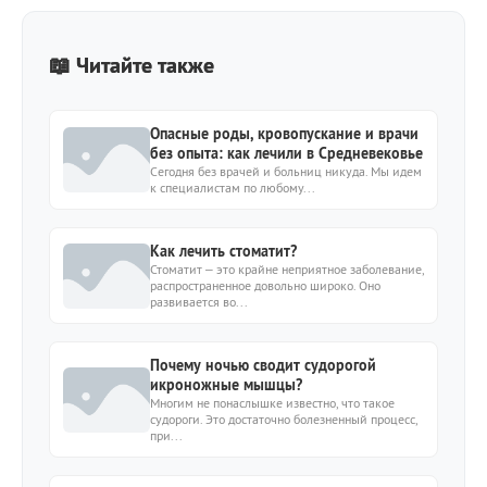
📖 Читайте также
Опасные роды, кровопускание и врачи
без опыта: как лечили в Средневековье
Сегодня без врачей и больниц никуда. Мы идем
к специалистам по любому...
Как лечить стоматит?
Стоматит – это крайне неприятное заболевание,
распространенное довольно широко. Оно
развивается во...
Почему ночью сводит судорогой
икроножные мышцы?
Многим не понаслышке известно, что такое
судороги. Это достаточно болезненный процесс,
при...