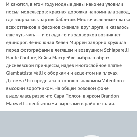
И кажется, в этом году модные дивы наконец уловили
посыл модельеров: красная дорожка напоминала завод,
где взорвалась партия бабл-гам. Многочисленные платья
всех оттенков и фасонов сменяли друг друга, и казалось,
еще чуть-чуть — и откуда-то из задворков возникнет
единорог. Вечно юная Хелен Миррен задорно кружила
перед фотографами в летящем и воздушном Schiaparelli
Haute Couture, Кейси Масгрейвс выбрала образ
диснеевской принцессы, надев многослойное платье
Giambattista Valli с оборками и акцентом на плечах,
Джемма Чэн предстала в хорошо знакомом Valentino с
высоким воротником. На общем розовом фоне
выделялась разве что Сара Полсон в ярком Brandon
Maxwell с необычными вырезами в районе талии.