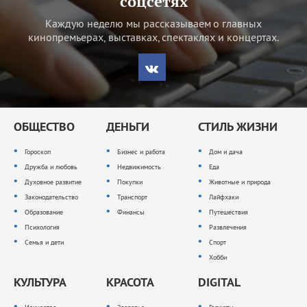
соцсетях
Каждую неделю мы рассказываем о главных
кинопремьерах, выставках, спектаклях и концертах.
ОБЩЕСТВО
ДЕНЬГИ
СТИЛЬ ЖИЗНИ
Гороскоп
Бизнес и работа
Дом и дача
Дружба и любовь
Недвижимость
Еда
Духовное развитие
Покупки
Животные и природа
Законодательство
Транспорт
Лайфхаки
Образование
Финансы
Путешествия
Психология
Развлечения
Семья и дети
Спорт
Хобби
КУЛЬТУРА
КРАСОТА
DIGITAL