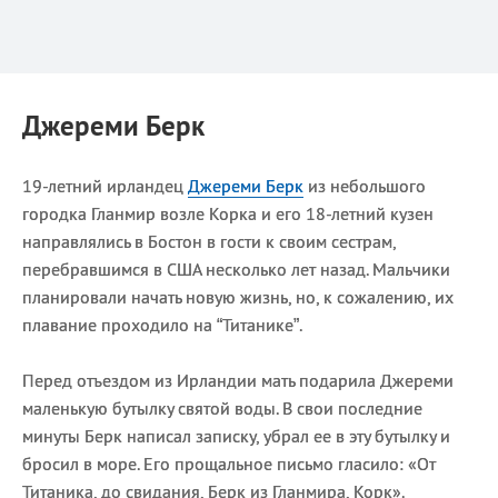
Джереми Берк
19-летний ирландец
Джереми Берк
из небольшого
городка Гланмир возле Корка и его 18-летний кузен
направлялись в Бостон в гости к своим сестрам,
перебравшимся в США несколько лет назад. Мальчики
планировали начать новую жизнь, но, к сожалению, их
плавание проходило на “Титанике”.
Перед отъездом из Ирландии мать подарила Джереми
маленькую бутылку святой воды. В свои последние
минуты Берк написал записку, убрал ее в эту бутылку и
бросил в море. Его прощальное письмо гласило: «От
Титаника, до свидания, Берк из Гланмира, Корк».