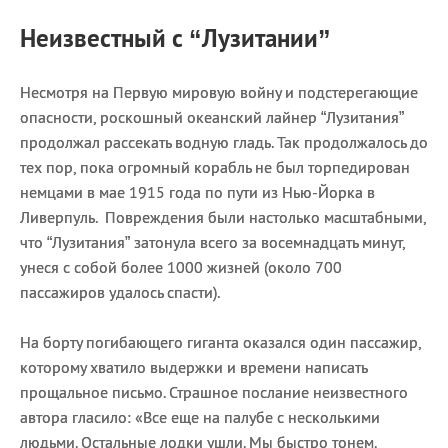
Неизвестный с “Лузитании”
Несмотря на Первую мировую войну и подстерегающие
опасности, роскошный океанский лайнер “Лузитания”
продолжал рассекать водную гладь. Так продолжалось до
тех пор, пока огромный корабль не был торпедирован
немцами в мае 1915 года по пути из Нью-Йорка в
Ливерпуль. Повреждения были настолько масштабными,
что “Лузитания” затонула всего за восемнадцать минут,
унеся с собой более 1000 жизней (около 700
пассажиров удалось спасти).
На борту погибающего гиганта оказался один пассажир,
которому хватило выдержки и времени написать
прощальное письмо. Страшное послание неизвестного
автора гласило: «Все еще на палубе с несколькими
людьми. Остальные лодки ушли. Мы быстро тонем.