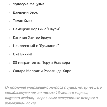
Чуносуке Мацуяма
Джереми Берк
Томас Хьюз
Немецкие моряки с “Паулы”
Капитан Хантер Браун
Неизвестный с “Лузитании”
Оке Викинг
88 мигрантов из Перу и Эквадора
Сандра Моррис и Розалинда Хирс
От послания умирающего матроса с судна, потерпевшего
кораблекрушение, до письма 18-летнего моряка,
ищущего любовь, - перед вами невероятные истории о
бутылочной почте.