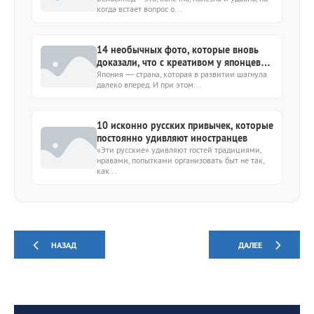
когда встает вопрос о...
14 необычных фото, которые вновь
доказали, что с креативом у японцев
все в порядке
Япония — страна, которая в развитии шагнула
далеко вперед. И при этом...
10 исконно русских привычек, которые
постоянно удивляют иностранцев
«Эти русские» удивляют гостей традициями,
нравами, попытками организовать быт не так,
как...
НАЗАД
ДАЛЕЕ