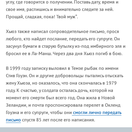
углу, где говорится о получении. Поставь дату, время и
свое имя, распишись и внимательно следите за ней.
Прощай, сладкая, пока! Твой муж”.
Хьюз также написал сопроводительное письмо, прося
любого, кто найдет послание, передать его супруге. Он
засунул бумаги в старую бутылку из-под имбирного эля и
бросил ее в Ла-Манш. Через два дня Хьюз погиб в бою.
В 1999 году записку выловил в Темзе рыбак по имени
Стив Гоуэн. Он и другие добровольцы пытались отыскать
жену Хьюза, но оказалось, что она скончалась в 1979
году. К счастью, у солдата осталась дочь, которой на
момент его смерти был всего год. Она жила в Новой
Зеландии, и почта проспонсировала перелет в Окленд
Гоуэна и его супруги, чтобы они
смогли лично передать
письмо
спустя 85 лет после его написания.