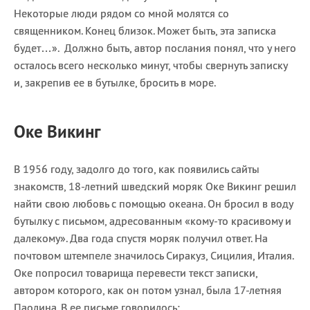
Некоторые люди рядом со мной молятся со
священником. Конец близок. Может быть, эта записка
будет…». Должно быть, автор послания понял, что у него
осталось всего несколько минут, чтобы свернуть записку
и, закрепив ее в бутылке, бросить в море.
Оке Викинг
В 1956 году, задолго до того, как появились сайты
знакомств, 18-летний шведский моряк Оке Викинг решил
найти свою любовь с помощью океана. Он бросил в воду
бутылку с письмом, адресованным «кому-то красивому и
далекому». Два года спустя моряк получил ответ. На
почтовом штемпеле значилось Сиракуз, Сицилия, Италия.
Оке попросил товарища перевести текст записки,
автором которого, как он потом узнал, была 17-летняя
Паолина. В ее письме говорилось: