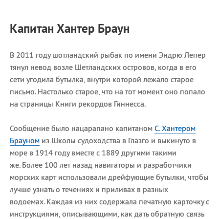
Капитан Хантер Браун
В 2011 году шотландский рыбак по имени Эндрю Лепер
тянул невод возле Шетландских островов, когда в его
сети угодила бутылка, внутри которой лежало старое
письмо. Настолько старое, что на тот момент оно попало
на страницы Книги рекордов Гиннесса.
Сообщение было нацарапано капитаном
C. Хантером
Брауном
из Школы судоходства в Глазго и выкинуто в
море в 1914 году вместе с 1889 другими такими
же. Более 100 лет назад навигаторы и разработчики
морских карт использовали дрейфующие бутылки, чтобы
лучше узнать о течениях и приливах в разных
водоемах. Каждая из них содержала печатную карточку с
инструкциями, описывающими, как дать обратную связь