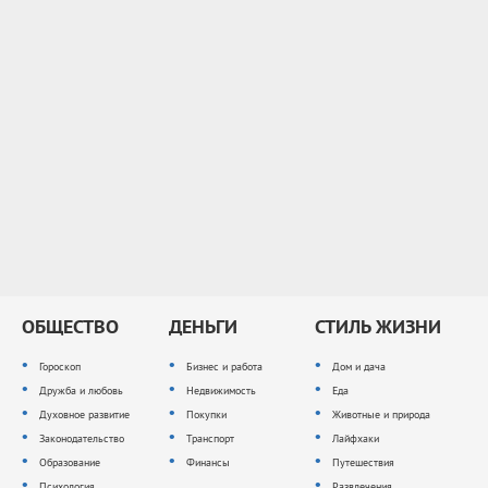
ОБЩЕСТВО
ДЕНЬГИ
СТИЛЬ ЖИЗНИ
Гороскоп
Бизнес и работа
Дом и дача
Дружба и любовь
Недвижимость
Еда
Духовное развитие
Покупки
Животные и природа
Законодательство
Транспорт
Лайфхаки
Образование
Финансы
Путешествия
Психология
Развлечения