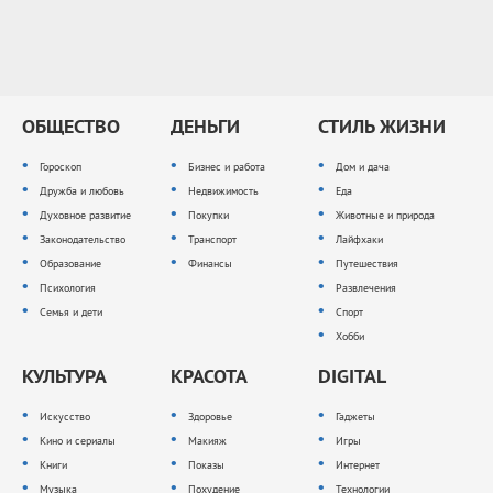
ОБЩЕСТВО
ДЕНЬГИ
СТИЛЬ ЖИЗНИ
Гороскоп
Бизнес и работа
Дом и дача
Дружба и любовь
Недвижимость
Еда
Духовное развитие
Покупки
Животные и природа
Законодательство
Транспорт
Лайфхаки
Образование
Финансы
Путешествия
Психология
Развлечения
Семья и дети
Спорт
Хобби
КУЛЬТУРА
КРАСОТА
DIGITAL
Искусство
Здоровье
Гаджеты
Кино и сериалы
Макияж
Игры
Книги
Показы
Интернет
Музыка
Похудение
Технологии