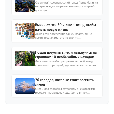
Старинный среднерусский город Пенза богат на
интересные достопримечательности и яркий
досуг для...
Выкиньте эти 50 и еще 1 вещь, чтобы
начать новую жизнь
Даже если посередине вашей квартиры не
лежит гора хлама, это не значит,...
Пошли погулять в лес и наткнулись на
странное: 10 необычайных находок
Леса сами по себе прекрасны: чистый воздух,
единение с природой, удивительные растения...
20 городов, которые стоит посетить
зимой
Снег и лед способны сотворить с некоторыми
городами настоящее чудо. Где-то виной...