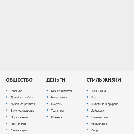
ОБЩЕСТВО
ДЕНЬГИ
СТИЛЬ ЖИЗНИ
Гороскоп
Бизнес и работа
Дом и дача
Дружба и любовь
Недвижимость
Еда
Духовное развитие
Покупки
Животные и природа
Законодательство
Транспорт
Лайфхаки
Образование
Финансы
Путешествия
Психология
Развлечения
Семья и дети
Спорт