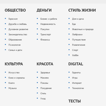
ОБЩЕСТВО
ДЕНЬГИ
СТИЛЬ ЖИЗНИ
Гороскоп
Бизнес и работа
Дом и дача
Дружба и любовь
Недвижимость
Еда
Духовное развитие
Покупки
Животные и природа
Законодательство
Транспорт
Лайфхаки
Образование
Финансы
Путешествия
Психология
Развлечения
Семья и дети
Спорт
Хобби
КУЛЬТУРА
КРАСОТА
DIGITAL
Искусство
Здоровье
Гаджеты
Кино и сериалы
Макияж
Игры
Книги
Показы
Интернет
Музыка
Похудение
Технологии
Стиль
Уход
ТЕСТЫ