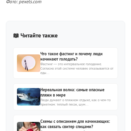
Фото: pexels.com
📖 Читайте также
Что такое фастинг и почему люди
начинают голодать?
Фастинг — это интервальное голодание.
Согласно этой системе человек отказывается от
еды...
Нереальная волна: самые опасные
пляжи в мире
Люди думают о пляжном отдыхе, как о чем-то
приятном: теплый песок, шум...
Схемы с описанием для начинающих:
как связать свитер спицами?