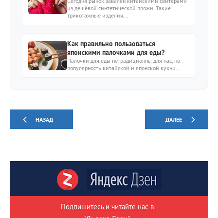
Сегодня рынок завален китайскими свитерами
из дешёвой синтетической пряжи. Такие
трикотажные изделия...
Как правильно пользоваться
японскими палочками для еды?
Палочки для еды нетрадиционны для нас, но
популярность китайской и японской кухни...
НАЗАД
ДАЛЕЕ
Подпишитесь и читайте нас в