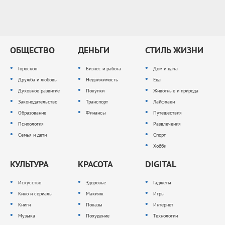
ОБЩЕСТВО
ДЕНЬГИ
СТИЛЬ ЖИЗНИ
Гороскоп
Бизнес и работа
Дом и дача
Дружба и любовь
Недвижимость
Еда
Духовное развитие
Покупки
Животные и природа
Законодательство
Транспорт
Лайфхаки
Образование
Финансы
Путешествия
Психология
Развлечения
Семья и дети
Спорт
Хобби
КУЛЬТУРА
КРАСОТА
DIGITAL
Искусство
Здоровье
Гаджеты
Кино и сериалы
Макияж
Игры
Книги
Показы
Интернет
Музыка
Похудение
Технологии