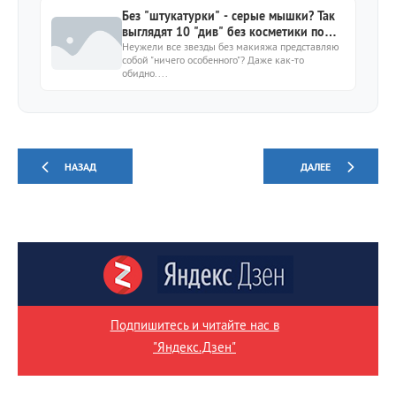
Без "штукатурки" - серые мышки? Так
выглядят 10 "див" без косметики по
утрам
Неужели все звезды без макияжа представляю
собой "ничего особенного"? Даже как-то
обидно....
НАЗАД
ДАЛЕЕ
Подпишитесь и читайте нас в
"Яндекс.Дзен"