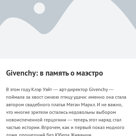
Givenchy: в память о маэстро
В этом году Клэр Уэйт — арт-директор Givenchy —
поймала за хвост синюю птицу удачи: именно она стала
автором свадебного платья Меган Маркл. И не важно,
что многие зрители остались недовольны выбором
новоиспеченной герцогини — теперь этот наряд стал
частью истории. Впрочем, как и первый показ модного
дома, прошедший без Юбера Живанши.