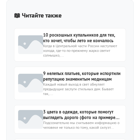
📖 Читайте также
10 роскошных купальников для тех,
кто хочет, чтобы лето не кончалось
Когда в Центральной части России наступают
холода, где-то по-прежнему жарко светит
солнышко,...
9 нелепых платьев, которые испортили
репутацию знаменитым модницам
Каждый новый выход в свет обнуляет
предыдущие заслуги стильных дам. Бывает
так,...
3 цвета в одежде, которые помогут
выглядеть дорого (фото на примере
звезд)
Подсознательно мы считываем информацию о
человеке не только по тому, какой силуэт...