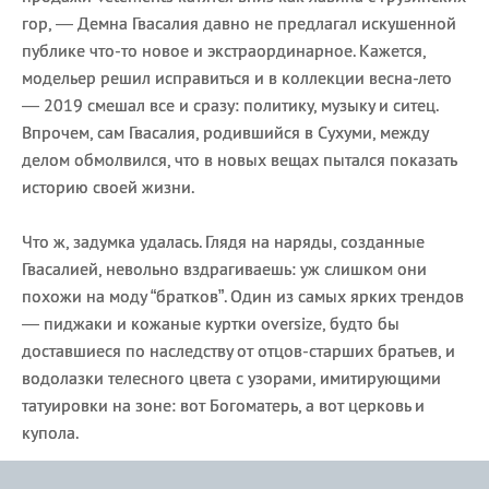
гор, — Демна Гвасалия давно не предлагал искушенной
публике что-то новое и экстраординарное. Кажется,
модельер решил исправиться и в коллекции весна-лето
— 2019 смешал все и сразу: политику, музыку и ситец.
Впрочем, сам Гвасалия, родившийся в Сухуми, между
делом обмолвился, что в новых вещах пытался показать
историю своей жизни.
Что ж, задумка удалась. Глядя на наряды, созданные
Гвасалией, невольно вздрагиваешь: уж слишком они
похожи на моду “братков”. Один из самых ярких трендов
— пиджаки и кожаные куртки oversize, будто бы
доставшиеся по наследству от отцов-старших братьев, и
водолазки телесного цвета с узорами, имитирующими
татуировки на зоне: вот Богоматерь, а вот церковь и
купола.