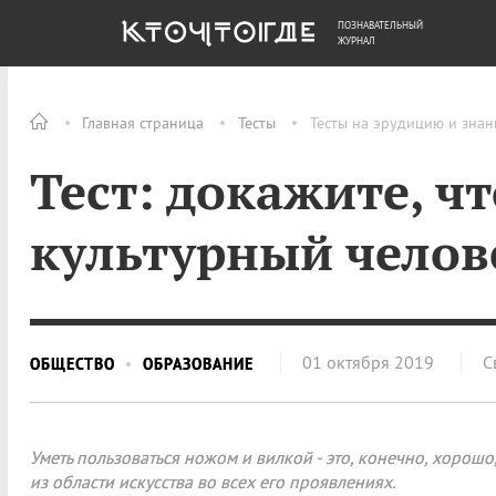
ПОЗНАВАТЕЛЬНЫЙ
ОБЩЕСТВО
ДЕНЬГИ
ЖУРНАЛ
Главная страница
Тесты
Тесты на эрудицию и знан
Тест: докажите, ч
культурный челов
01 октября 2019
С
ОБЩЕСТВО
ОБРАЗОВАНИЕ
Уметь пользоваться ножом и вилкой - это, конечно, хорош
из области искусства во всех его проявлениях.