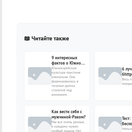
📖 Читайте также
9 интересных
фактов о Южной
Корее, которых
Южнокорейская
6 луч
культура поистине
вы могли не знать
6http
уникальна. Она
cont
Весь г
формировалась в
геогр
imag
течение долгих
знат
столетий под
влиянием...
Как вести себя с
мужчиной-Раком?
Тест:
Мы все очень разные,
беспо
к каждому нужен
ошиб
Нельзя
особый подход. Нет