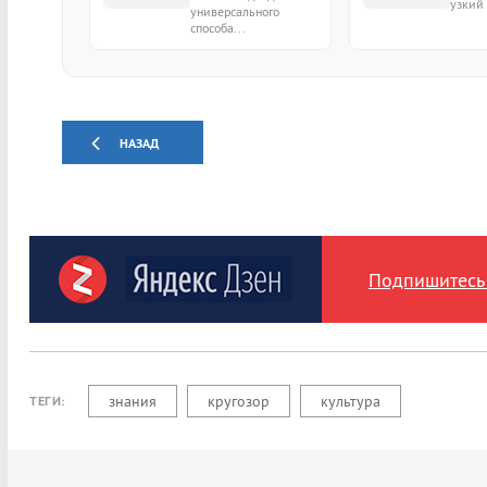
узкий 
универсального
способа...
НАЗАД
Подпишитесь 
знания
кругозор
культура
ТЕГИ: