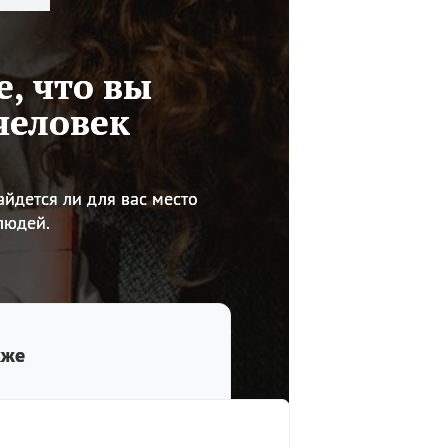
е, что вы
человек
айдется ли для вас место
людей.
кже