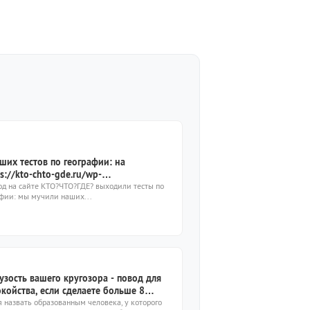
ших тестов по географии: на
s://kto-chto-gde.ru/wp-
ent/themes/theme2019/img/placeholder-
од на сайте КТО?ЧТО?ГДЕ? выходили тесты по
афии: мы мучили наших...
e.png6 ответят только продвинутые
оки
 узость вашего кругозора - повод для
койства, если сделаете больше 8
ок
 назвать образованным человека, у которого