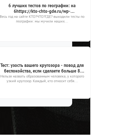
6 лучших тестов по географии: на
6https://kto-chto-gde.ru/wp-
ontent/themes/theme2019/img/placeholder-
Весь год на сайте КТО?ЧТО?ГДЕ? выходили тесты по
географии: мы мучили наших...
image.png6 ответят только продвинутые
знатоки
Тест: узость вашего кругозора - повод для
беспокойства, если сделаете больше 8
Нельзя назвать образованным человека, у которого
ошибок
узкий кругозор. Каждый, кто относит себя...