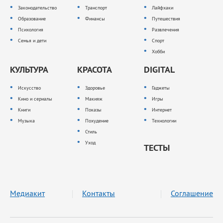
Законодательство
Транспорт
Лайфхаки
Образование
Финансы
Путешествия
Психология
Развлечения
Семья и дети
Спорт
Хобби
КУЛЬТУРА
КРАСОТА
DIGITAL
Искусство
Здоровье
Гаджеты
Кино и сериалы
Макияж
Игры
Книги
Показы
Интернет
Музыка
Похудение
Технологии
Стиль
Уход
ТЕСТЫ
Медиакит
Контакты
Соглашение