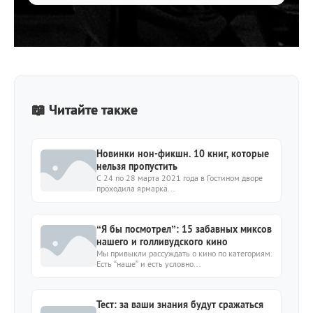
📖 Читайте также
Новинки нон-фикшн. 10 книг, которые
нельзя пропустить
С 24 по 28 марта 2021 года в Гостином дворе
проходила ярмарка...
“Я бы посмотрел”: 15 забавных миксов
нашего и голливудского кино
Мы привыкли рассуждать о кино по категориям.
Есть “наше” и есть условно...
Тест: за ваши знания будут сражаться