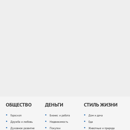
ОБЩЕСТВО
ДЕНЬГИ
СТИЛЬ ЖИЗНИ
Гороскоп
Бизнес и работа
Дом и дача
Дружба и любовь
Недвижимость
Еда
Духовное развитие
Покупки
Животные и природа