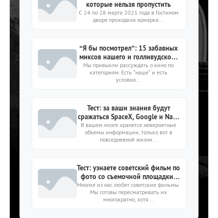
которые нельзя пропустить
С 24 по 28 марта 2021 года в Гостином
дворе проходила ярмарка...
“Я бы посмотрел”: 15 забавных
миксов нашего и голливудского
Мы привыкли рассуждать о кино по
кино
категориям. Есть “наше” и есть
условно...
Тест: за ваши знания будут
сражаться SpaceX, Google и Nasa
- но только если ответите на 9/9
В вашем мозге хранятся невероятные
объемы информации, только вот в
вопросов
повседневной жизни...
Тест: узнаете советский фильм по
фото со съемочной площадки?
Многие из нас любят советские фильмы.
15 сложных заданий
Мы готовы пересматривать их
многократно, хотя...