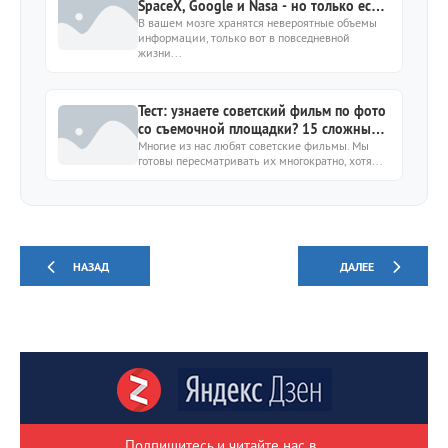
SpaceX, Google и Nasa - но только если
ответите на 9/9 вопросов
В вашем мозге хранятся невероятные объемы
информации, только вот в повседневной
жизни...
Тест: узнаете советский фильм по фото
со съемочной площадки? 15 сложных
заданий
Многие из нас любят советские фильмы. Мы
готовы пересматривать их многократно, хотя...
НАЗАД
ДАЛЕЕ
Подпишитесь и читайте нас в