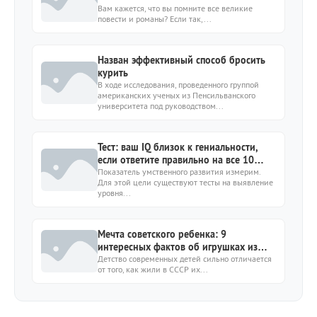
утверждениях?
Вам кажется, что вы помните все великие
повести и романы? Если так,...
Назван эффективный способ бросить
курить
В ходе исследования, проведенного группой
американских ученых из Пенсильванского
университета под руководством...
Тест: ваш IQ близок к гениальности,
если ответите правильно на все 10
вопросов
Показатель умственного развития измерим.
Для этой цели существуют тесты на выявление
уровня...
Мечта советского ребенка: 9
интересных фактов об игрушках из
СССР
Детство современных детей сильно отличается
от того, как жили в СССР их...