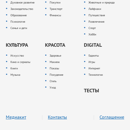
Духовное развитие
Покупки
Животные и природа
Законодательство
Транспорт
Лайфхаки
Образование
Финансы
Путешествия
Психология
Развлечения
Семья и дети
Спорт
Хобби
КУЛЬТУРА
КРАСОТА
DIGITAL
Искусство
Здоровье
Гаджеты
Кино и сериалы
Макияж
Игры
Книги
Показы
Интернет
Музыка
Похудение
Технологии
Стиль
Уход
ТЕСТЫ
Медиакит
Контакты
Соглашение