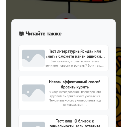
📖 Читайте также
Тест литературный: «да» или
«нет»? Сможете найти ошибки в
Вам кажется, что вы помните все
утверждениях?
великие повести и романы? Если так,...
Назван эффективный способ
бросить курить
В ходе исследования, проведенного
группой американских ученых из
Пенсильванского университета под
руководством...
Тест: ваш IQ близок к
гениальности, если ответите