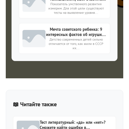
правильно на все 10 вопросов
Показатель умственного развития
измерим. Для этой цели существуют
тесты на выявление уровня...
Мечта советского ребенка: 9
интересных фактов об игрушках
Детство современных детей сильно
из СССР
отличается от того, как жили в СССР
их...
📖 Читайте также
Тест литературный: «да» или «нет»?
Сможете найти ошибки в