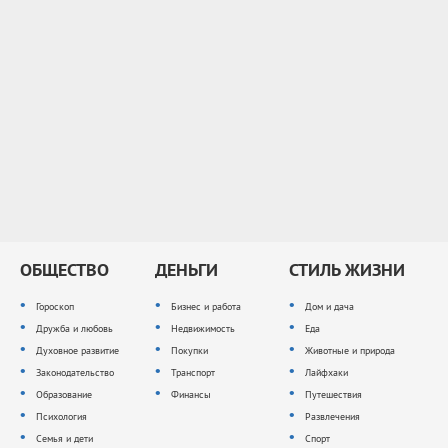
ОБЩЕСТВО
ДЕНЬГИ
СТИЛЬ ЖИЗНИ
Гороскоп
Бизнес и работа
Дом и дача
Дружба и любовь
Недвижимость
Еда
Духовное развитие
Покупки
Животные и природа
Законодательство
Транспорт
Лайфхаки
Образование
Финансы
Путешествия
Психология
Развлечения
Семья и дети
Спорт