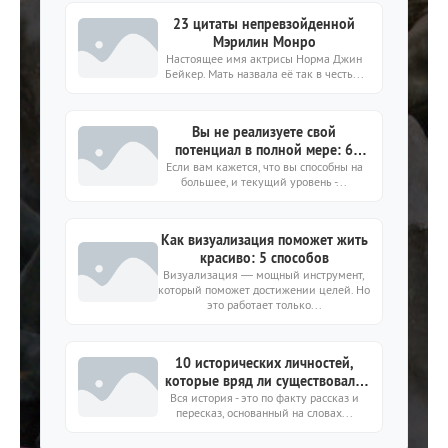
23 цитаты непревзойденной
Мэрилин Монро
Настоящее имя актрисы Норма Джин
Бейкер. Мать назвала её так в честь...
Вы не реализуете свой
потенциал в полной мере: 6
Если вам кажется, что вы способны на
признаков, которые на это
большее, и текущий уровень -...
указывают
Как визуализация поможет жить
красиво: 5 способов
Визуализация — мощный инструмент,
который поможет достижении целей. Но
это работает только...
10 исторических личностей,
которые вряд ли существовали
Вся история - это по факту рассказ и
на самом деле
пересказ, основанный на словах...