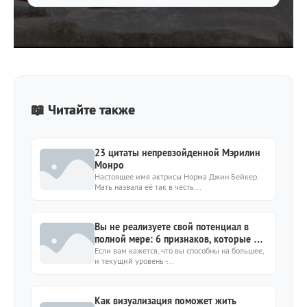
📖 Читайте также
23 цитаты непревзойденной Мэрилин
Монро
Настоящее имя актрисы Норма Джин Бейкер.
Мать назвала её так в честь...
Вы не реализуете свой потенциал в
полной мере: 6 признаков, которые на
это указывают
Если вам кажется, что вы способны на большее,
и текущий уровень -...
Как визуализация поможет жить