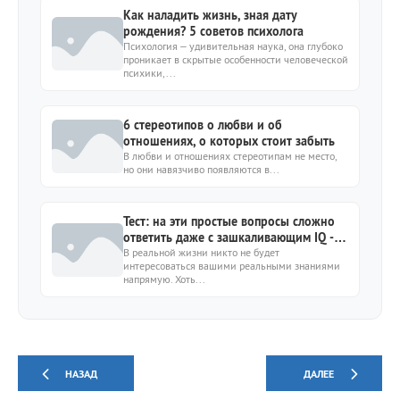
Как наладить жизнь, зная дату
рождения? 5 советов психолога
Психология – удивительная наука, она глубоко
проникает в скрытые особенности человеческой
психики,...
6 стереотипов о любви и об
отношениях, о которых стоит забыть
В любви и отношениях стереотипам не место,
но они навязчиво появляются в...
Тест: на эти простые вопросы сложно
ответить даже с зашкаливающим IQ - а
у вас получится?
В реальной жизни никто не будет
интересоваться вашими реальными знаниями
напрямую. Хоть...
НАЗАД
ДАЛЕЕ