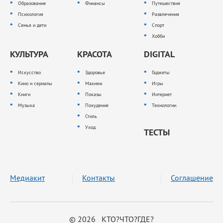
Образование
Финансы
Путешествия
Психология
Развлечения
Семья и дети
Спорт
Хобби
КУЛЬТУРА
КРАСОТА
DIGITAL
Искусство
Здоровье
Гаджеты
Кино и сериалы
Макияж
Игры
Книги
Показы
Интернет
Музыка
Похудение
Технологии
Стиль
Уход
ТЕСТЫ
Медиакит
Контакты
Соглашение
© 2026 КТО?ЧТО?ГДЕ?