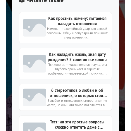
📖 Читайте также
Как простить измену: пытаемся
наладить отношения
Измена – тяжелейший удар для второй
половины. Общий популярный принцип:
«мне изменили...
Как наладить жизнь, зная дату
рождения? 5 советов психолога
Психология – удивительная наука, она
глубоко проникает в скрытые
особенности человеческой психики,...
6 стереотипов о любви и об
отношениях, о которых стоит
В любви и отношениях стереотипам не
забыть
место, но они навязчиво появляются в...
Тест: на эти простые вопросы
сложно ответить даже с