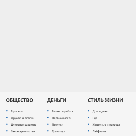
ОБЩЕСТВО
ДЕНЬГИ
СТИЛЬ ЖИЗНИ
Гороскоп
Бизнес и работа
Дом и дача
Дружба и любовь
Недвижимость
Еда
Духовное развитие
Покупки
Животные и природа
Законодательство
Транспорт
Лайфхаки