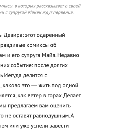
иксы, в которых рассказывает о своей
ни с супругой Майей ждут первенца.
ы Девира: этот одаренный
 правдивые комиксы об
ам и его супруга Майя. Недавно
них событие: после долгих
ь Иегуда делится с
 каково это — жить под одной
ется, как ветер в горах. Делает
я мы предлагаем вам оценить
о не оставят равнодушным. А
лем или уже успели завести