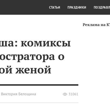
СТИЛЬ ЖИЗНИ
КУЛЬТУРА
КРА
СТАТЬИ
ПРАЗДНИКИ
ПОЗДРАВ
Реклама на 
ша: комиксы
юстратора о
ой женой
Виктория Белощина
31061