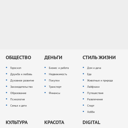
ОБЩЕСТВО
ДЕНЬГИ
СТИЛЬ ЖИЗНИ
Гороскоп
Бизнес и работа
Дом и дача
Дружба и любовь
Недвижимость
Еда
Духовное развитие
Покупки
Животные и природа
Законодательство
Транспорт
Лайфхаки
Образование
Финансы
Путешествия
Психология
Развлечения
Семья и дети
Спорт
Хобби
КУЛЬТУРА
КРАСОТА
DIGITAL