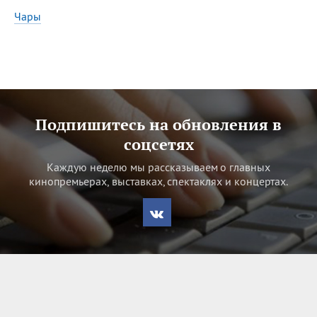
Все
ИМЕНА
Чары
Сегодня празднуют именины
Акакий
,
Василий
,
Иван
,
Еще
Подпишитесь на обновления в
Алена
,
Анастасия
,
соцсетях
Антонина
,
Еще
Каждую неделю мы рассказываем о главных
кинопремьерах, выставках, спектаклях и концертах.
Посмотреть значение
и
происхождение