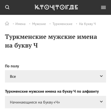
Имена
Мужские
Туркменские
На букву Ч
Все
ПРАЗДНИКИ
Туркменские мужские имена
10.08
Празднование в честь
Смоленской иконы
на букву Ч
Божией Матери
10.08
День долгих проводов
10.08
Международный день
биодизельного топлива
По полу
(International Biodiesel
Day)
Все
10.08
Национальный день
лени
Туркменские мужские имена на букву Ч по алфавиту
10.08
Национальный день
десерта «S`more»
Начинающиеся на букву «
Ч
»