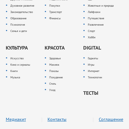
Духовное развитие
Покупки
Животные и природа
Законодательство
Транспорт
Лайфхаки
Образование
Финансы
Путешествия
Психология
Развлечения
Семья и дети
Спорт
Хобби
КУЛЬТУРА
КРАСОТА
DIGITAL
Искусство
Здоровье
Гаджеты
Кино и сериалы
Макияж
Игры
Книги
Показы
Интернет
Музыка
Похудение
Технологии
Стиль
Уход
ТЕСТЫ
Медиакит
Контакты
Соглашение