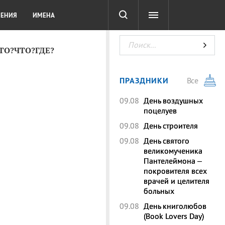
СОТА
DIGITAL
ТЕСТЫ
ЛЕНИЯ
ИМЕНА
КТО?ЧТО?ГДЕ?
ПРАЗДНИКИ
Все
09.08
День воздушных
поцелуев
09.08
День строителя
09.08
День святого
великомученика
Пантелеймона –
покровителя всех
врачей и целителя
больных
09.08
День книголюбов
(Book Lovers Day)