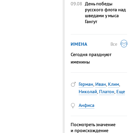
09.08
День победы
русского флота над
шведами у мыса
Гангут
ИМЕНА
Все
Сегодня празднуют
именины
Герман
,
Иван
,
Клим
,
Николай
,
Платон
,
Еще
Анфиса
Посмотреть значение
и происхождение