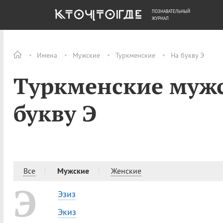
ПОЗНАВАТЕЛЬНЫЙ
ОБЩЕСТВО
ДЕНЬГИ
ЖУРНАЛ
Имена
Мужские
Туркменские
На букву Э
Туркменские мужс
букву Э
Все
Мужские
Женские
Э
Эзиз
Экиз