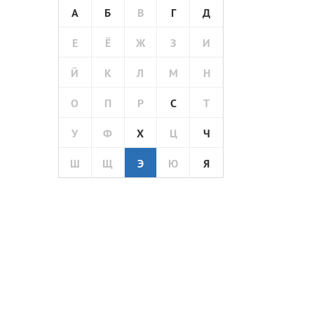
А
Б
В
Г
Д
Е
Ё
Ж
З
И
Й
К
Л
М
Н
О
П
Р
С
Т
У
Ф
Х
Ц
Ч
Ш
Щ
Э
Ю
Я