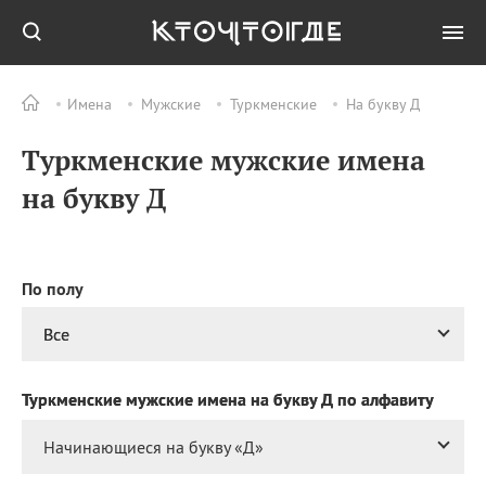
Имена
Мужские
Туркменские
На букву Д
Все
ПРАЗДНИКИ
Туркменские мужские имена
07.08
Успение праведной
Анны, матери
на букву Д
Богородицы
07.08
День службы
специальной связи и
информации при ФСО
По полу
РФ
07.08
День подразделений
Все
оперативно‑розыскной
информации
криминальной полиции
Туркменские мужские имена на букву Д по алфавиту
РФ
Начинающиеся на букву «
Д
»
07.08
Национальный день
малины в креме