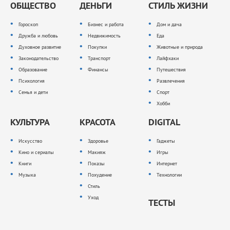
ОБЩЕСТВО
ДЕНЬГИ
СТИЛЬ ЖИЗНИ
Гороскоп
Бизнес и работа
Дом и дача
Дружба и любовь
Недвижимость
Еда
Духовное развитие
Покупки
Животные и природа
Законодательство
Транспорт
Лайфхаки
Образование
Финансы
Путешествия
Психология
Развлечения
Семья и дети
Спорт
Хобби
КУЛЬТУРА
КРАСОТА
DIGITAL
Искусство
Здоровье
Гаджеты
Кино и сериалы
Макияж
Игры
Книги
Показы
Интернет
Музыка
Похудение
Технологии
Стиль
Уход
ТЕСТЫ