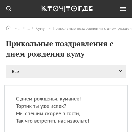
Куму
Прикольные поздравления с днем рождени
Все
ПРАЗДНИКИ
Прикольные поздравления с
09.08
День памяти жертв
атомной
днем рождения куму
бомбардировки
Нагасаки
09.08
День переплетов
Все
09.08
Национальный женский
день
09.08
Национальный день
С днем рожденья, куманек!
рисового пудинга
Тортик ты уже испек?
09.08
День Дымняшки
Мы спешим скорее в гости,
(Smokey Bear Day)
Так что встретить нас извольте!