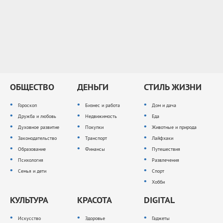
ОБЩЕСТВО
ДЕНЬГИ
СТИЛЬ ЖИЗНИ
Гороскоп
Бизнес и работа
Дом и дача
Дружба и любовь
Недвижимость
Еда
Духовное развитие
Покупки
Животные и природа
Законодательство
Транспорт
Лайфхаки
Образование
Финансы
Путешествия
Психология
Развлечения
Семья и дети
Спорт
Хобби
КУЛЬТУРА
КРАСОТА
DIGITAL
Искусство
Здоровье
Гаджеты