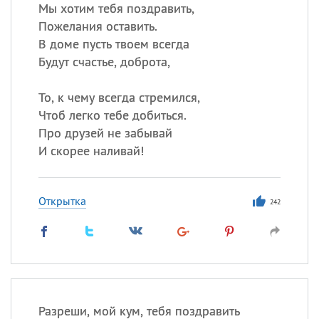
Все
ИМЕНА
Мы хотим тебя поздравить,
Пожелания оставить.
Сегодня празднуют именины
В доме пусть твоем всегда
Будут счастье, доброта,
Сергей
, Теодор,
Федор
То, к чему всегда стремился,
Посмотреть значение
и
происхождение
Чтоб легко тебе добиться.
Про друзей не забывай
И скорее наливай!
Открытка
242
Разреши, мой кум, тебя поздравить