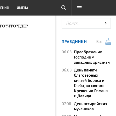
СОТА
DIGITAL
ТЕСТЫ
ЛЕНИЯ
ИМЕНА
КТО?ЧТО?ГДЕ?
ПРАЗДНИКИ
Все
06.08
Преображение
Господне у
западных христиан
06.08
День памяти
благоверных
князей Бориса и
Глеба, во святом
Крещении Романа
и Давида
07.08
День ассирийских
мучеников