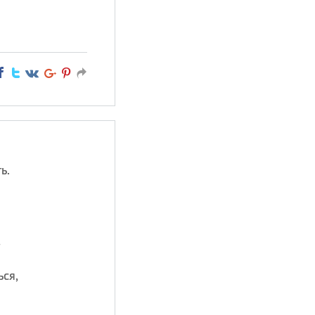
ь.
,
ься,