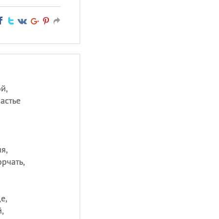
й,
астье
я,
орчать,
е,
,