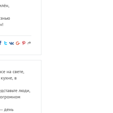
илён,
изнью
н!
се на свете,
кухне, в
дставьте люди,
а огромном
 — день