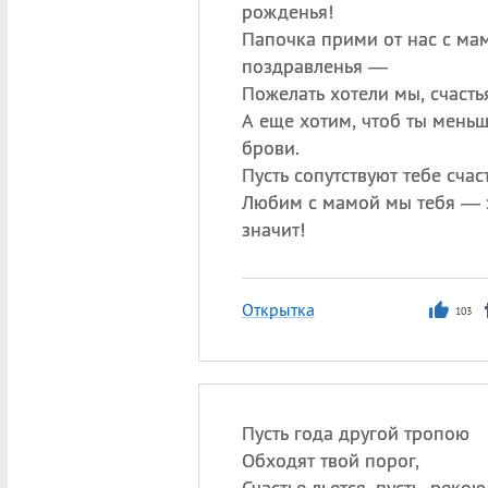
рожденья!
Папочка прими от нас с ма
поздравленья —
Пожелать хотели мы, счасть
А еще хотим, чтоб ты мень
брови.
Пусть сопутствуют тебе счаст
Любим с мамой мы тебя — 
значит!
Открытка
103
Пусть года другой тропою
Обходят твой порог,
Счастье льется, пусть, рекою