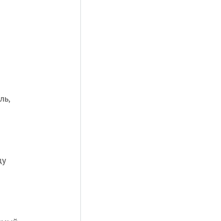
.
ль,
ду