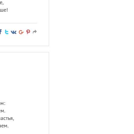
е,
ше!
м:
ем.
астья,
аем.