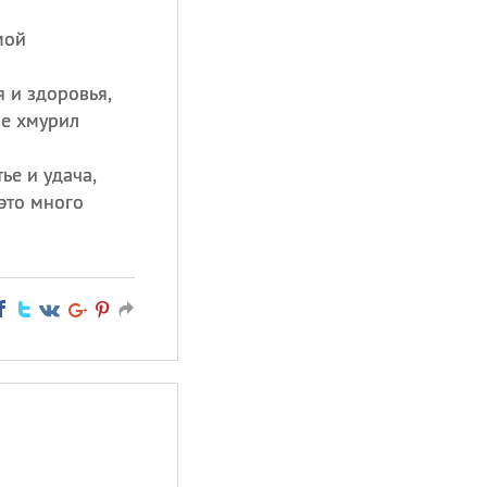
мой
я и здоровья,
ше хмурил
ье и удача,
это много