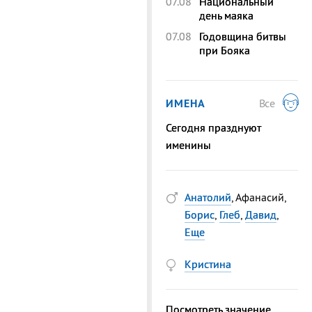
07.08
Национальный
день маяка
07.08
Годовщина битвы
при Бояка
ИМЕНА
Все
Сегодня празднуют
именины
Анатолий
, Афанасий,
Борис
,
Глеб
,
Давид
,
Еще
Кристина
Посмотреть значение